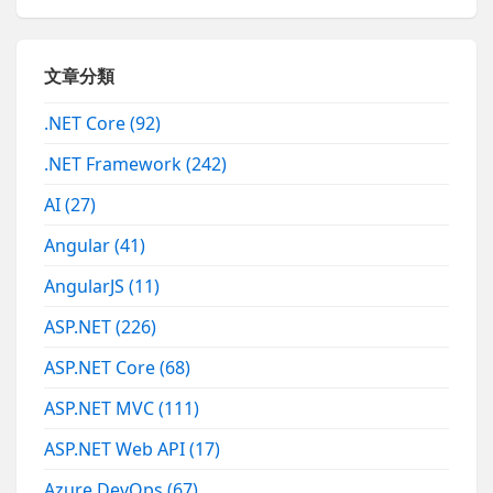
文章分類
.NET Core
(92)
.NET Framework
(242)
AI
(27)
Angular
(41)
AngularJS
(11)
ASP.NET
(226)
ASP.NET Core
(68)
ASP.NET MVC
(111)
ASP.NET Web API
(17)
Azure DevOps
(67)