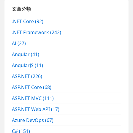
文章分類
.NET Core
(92)
.NET Framework
(242)
AI
(27)
Angular
(41)
AngularJS
(11)
ASP.NET
(226)
ASP.NET Core
(68)
ASP.NET MVC
(111)
ASP.NET Web API
(17)
Azure DevOps
(67)
C#
(151)