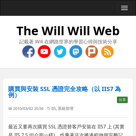
Togg
navi
The Will Will Web
記載著 Will 在網路世界的學習心得與技術分享
購買與安裝 SSL 憑證完全攻略（以 IIS7 為
例）
分享
📅 2010/03/02 20:56
📁
IIS
,
系統管理
最近又要再次購買 SSL 憑證替客戶安裝在 IIS7 上 (其實
是 IIS 7.5 但介面一樣)，也乘著這次將過程做個完整記