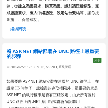
錄，從
建立憑證要求
、
購買憑證
、
識別憑證檔類型
、
完
成憑證要求
、
匯入中繼憑證
、
設定站台繫結
等，讓你按
圖施工、保證成功。
...
繼續閱讀
...
將 ASP.NET 網站部署在 UNC 路徑上最重要
的步驟
分享
📅 2010/02/28 12:13
📁
IIS
,
ASP.NET
,
系統管理
如果要將 ASP.NET 網站安裝在遠端的 UNC 路徑上，在
設定 IIS 時除了一般檔案的存取權限外，最重要的就是
ASP.NET 的執行權限是否有正確設定，由於所有置於
UNC 路徑上的 .NET 應用程式都會預設套用