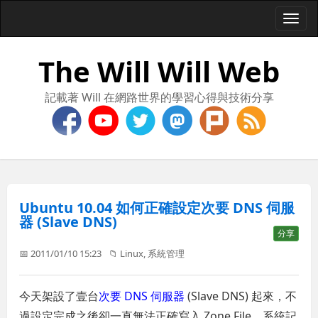
Togg
navi
The Will Will Web
記載著 Will 在網路世界的學習心得與技術分享
Ubuntu 10.04 如何正確設定次要 DNS 伺服
器 (Slave DNS)
分享
📅 2011/01/10 15:23
📁
Linux
,
系統管理
今天架設了壹台
次要 DNS 伺服器
(Slave DNS) 起來，不
過設定完成之後卻一直無法正確寫入 Zone File，系統記