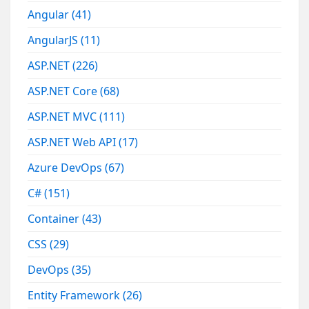
Angular
(41)
AngularJS
(11)
ASP.NET
(226)
ASP.NET Core
(68)
ASP.NET MVC
(111)
ASP.NET Web API
(17)
Azure DevOps
(67)
C#
(151)
Container
(43)
CSS
(29)
DevOps
(35)
Entity Framework
(26)