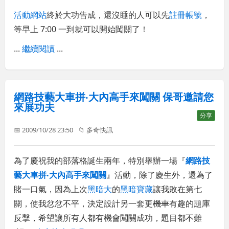
活動網站
終於大功告成，還沒睡的人可以先
註冊帳號
，
等早上 7:00 一到就可以開始闖關了！
...
繼續閱讀
...
網路技藝大車拼‧大內高手來闖關 保哥邀請您
來展功夫
分享
📅 2009/10/28 23:50
📁
多奇快訊
為了慶祝我的部落格誕生兩年，特別舉辦一場『
網路技
藝大車拼‧大內高手來闖關
』活動，除了慶生外，還為了
賭一口氣，因為上次
黑暗大
的
黑暗寶藏
讓我敗在第七
關，使我忿忿不平，決定設計另一套更
機車
有趣的題庫
反擊，希望讓所有人都有機會闖關成功，題目都不難