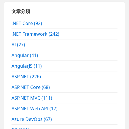
文章分類
.NET Core
(92)
.NET Framework
(242)
AI
(27)
Angular
(41)
AngularJS
(11)
ASP.NET
(226)
ASP.NET Core
(68)
ASP.NET MVC
(111)
ASP.NET Web API
(17)
Azure DevOps
(67)