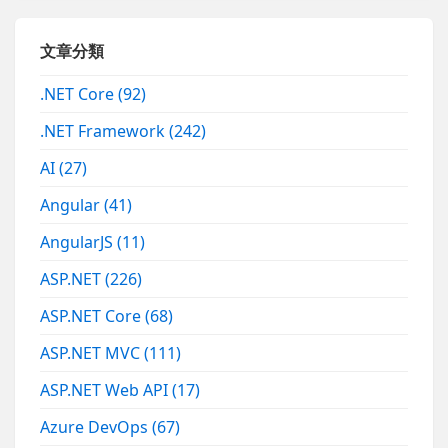
文章分類
.NET Core
(92)
.NET Framework
(242)
AI
(27)
Angular
(41)
AngularJS
(11)
ASP.NET
(226)
ASP.NET Core
(68)
ASP.NET MVC
(111)
ASP.NET Web API
(17)
Azure DevOps
(67)