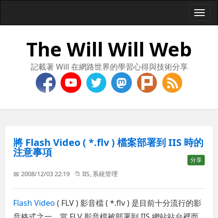
Togg
navi
The Will Will Web
記載著 Will 在網路世界的學習心得與技術分享
將 Flash Video ( *.flv ) 檔案部署到 IIS 時的
注意事項
分享
📅 2008/12/03 22:19
📁
IIS
,
系統管理
Flash Video
( FLV ) 影音檔 ( *.flv ) 是目前十分流行的影
音格式之一，當 FLV 影音檔被部署到 IIS 網站站台裡而