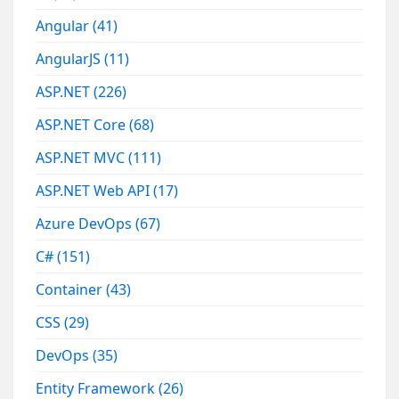
Angular
(41)
AngularJS
(11)
ASP.NET
(226)
ASP.NET Core
(68)
ASP.NET MVC
(111)
ASP.NET Web API
(17)
Azure DevOps
(67)
C#
(151)
Container
(43)
CSS
(29)
DevOps
(35)
Entity Framework
(26)