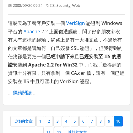
📅 2008/09/26 09:24
📁
IIS
,
Security
,
Web
這幾天為了替客戶安裝一個
VeriSign
憑證到 Windows
平台的
Apache
2.2 上面傷透腦筋，問了好多朋友都沒
有人有這樣的經驗，網路上是有一大堆文章，不過所有
的文章都是講如何「自己簽發 SSL 憑證」，但我得到的
任務卻是要把一個
已經申請下來
且
已經安裝至 IIS 的憑
證
安裝到
Apache 2.2 for Win32
中，而我手邊得到的
資訊十分有限，只有拿到一個 CA.cer 檔，還有一個已經
安裝在 IIS 中且可匯出的 VeriSign 憑證。
...
繼續閱讀
...
以後的文章
1
2
3
4
5
6
7
8
9
10
11
12
以前的文章