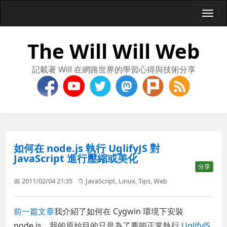
Togg
navi
The Will Will Web
記載著 Will 在網路世界的學習心得與技術分享
如何在 node.js 執行 UglifyJS 對
JavaScript 進行壓縮或美化
分享
📅 2011/02/04 21:35
📁
JavaScript
,
Linux
,
Tips
,
Web
前一篇文章
我介紹了如何在 Cygwin 環境下安裝
node.js，我的原始目的只是為了要能正常執行
UglifyJS