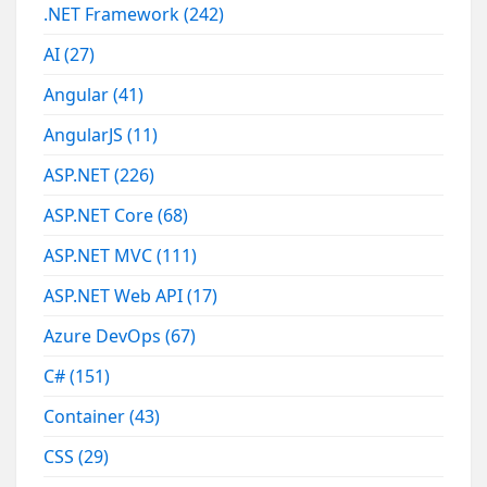
.NET Framework
(242)
AI
(27)
Angular
(41)
AngularJS
(11)
ASP.NET
(226)
ASP.NET Core
(68)
ASP.NET MVC
(111)
ASP.NET Web API
(17)
Azure DevOps
(67)
C#
(151)
Container
(43)
CSS
(29)