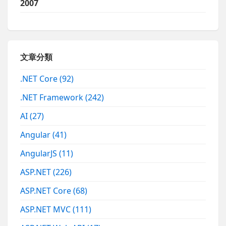
2007
文章分類
.NET Core
(92)
.NET Framework
(242)
AI
(27)
Angular
(41)
AngularJS
(11)
ASP.NET
(226)
ASP.NET Core
(68)
ASP.NET MVC
(111)