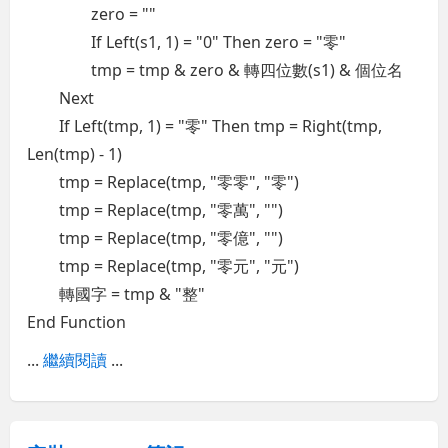
zero = ""
If Left(s1, 1) = "0" Then zero = "零"
tmp = tmp & zero & 轉四位數(s1) & 個位名
Next
If Left(tmp, 1) = "零" Then tmp = Right(tmp,
Len(tmp) - 1)
tmp = Replace(tmp, "零零", "零")
tmp = Replace(tmp, "零萬", "")
tmp = Replace(tmp, "零億", "")
tmp = Replace(tmp, "零元", "元")
轉國字 = tmp & "整"
End Function
...
繼續閱讀
...