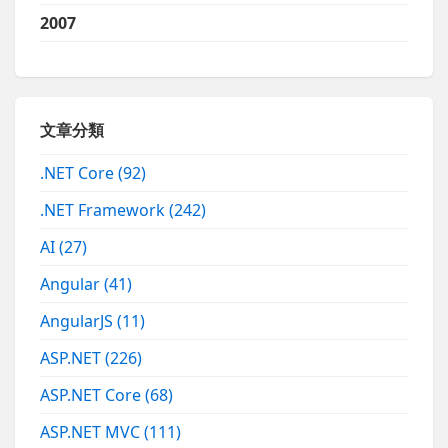
2007
文章分類
.NET Core
(92)
.NET Framework
(242)
AI
(27)
Angular
(41)
AngularJS
(11)
ASP.NET
(226)
ASP.NET Core
(68)
ASP.NET MVC
(111)