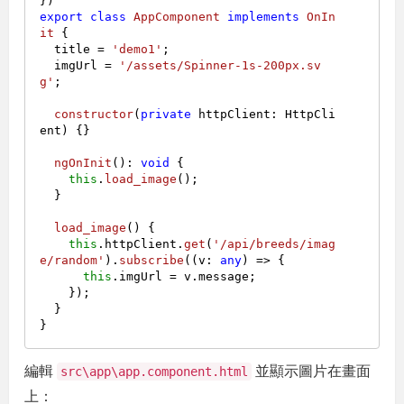
export
class
AppComponent
implements
OnIn
it
 {

  title = 
'demo1'
;

  imgUrl = 
'/assets/Spinner-1s-200px.sv
g'
;

constructor
(
private
 httpClient: HttpCli
ent
) {}

ngOnInit
(): 
void
 {

this
.
load_image
();

  }

load_image
(
) {

this
.
httpClient
.
get
(
'/api/breeds/imag
e/random'
).
subscribe
(
(
v: 
any
) =>
 {

this
.
imgUrl
 = v.
message
;

    });

  }

編輯
並顯示圖片在畫面
src\app\app.component.html
上：