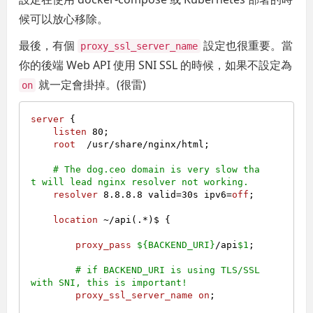
候可以放心移除。
最後，有個
設定也很重要。當
proxy_ssl_server_name
你的後端 Web API 使用 SNI SSL 的時候，如果不設定為
就一定會掛掉。(很雷)
on
server
 {

listen
80
;

root
  /usr/share/nginx/html;

# The dog.ceo domain is very slow tha
t will lead nginx resolver not working.
resolver
8.8.8.8
 valid=
30s
 ipv6=
off
;

location
 ~/api(.*)$ {

proxy_pass
${BACKEND_URI}
/api
$1
;

# if BACKEND_URI is using TLS/SSL 
with SNI, this is important!
proxy_ssl_server_name
on
;
