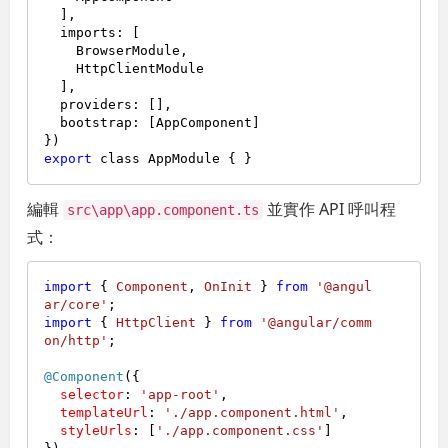
  ],

  imports: [

    BrowserModule,

    HttpClientModule

  ],

  providers: [],

  bootstrap: [AppComponent]

export
編輯
並實作 API 呼叫程
src\app\app.component.ts
式：
import
 { 
Component
, 
OnInit
 } 
from
'@angul
ar/core'
import
 { 
HttpClient
 } 
from
'@angular/comm
on/http'
;

@Component
({

selector
: 
'app-root'
,

templateUrl
: 
'./app.component.html'
,

styleUrls
: [
'./app.component.css'
]
