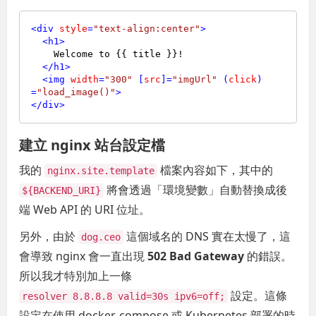
<
div
style
=
"text-align:center"
>
<
h1
>
    Welcome to {{ title }}!

</
h1
>
<
img
width
=
"300"
 [
src
]=
"imgUrl"
 (
click
)
=
"load_image()"
>
</
div
>
建立 nginx 站台設定檔
我的
檔案內容如下，其中的
nginx.site.template
將會透過「環境變數」自動替換成後
${BACKEND_URI}
端 Web API 的 URI 位址。
另外，由於
這個域名的 DNS 實在太慢了，這
dog.ceo
會導致 nginx 會一直出現
502 Bad Gateway
的錯誤。
所以我才特別加上一條
設定。這條
resolver 8.8.8.8 valid=30s ipv6=off;
設定在使用 docker-compose 或 Kubernetes 部署的時