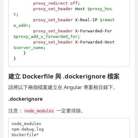
proxy_redirect
off
;

proxy_set_header
 Host 
$proxy_hos
t
;

proxy_set_header
 X-Real-IP 
$remot
e_addr
;

proxy_set_header
 X-Forwarded-For 
$proxy_add_x_forwarded_for
;

proxy_set_header
 X-Forwarded-Host 
$server_name
;

    }

建立 Dockerfile 與 .dockerignore 檔案
請將以下兩個檔案建立在 Angular 專案根目錄下。
.dockerignore
注意：
一定要排除。
node_modules
node_modules

npm-debug.log

Dockerfile*
