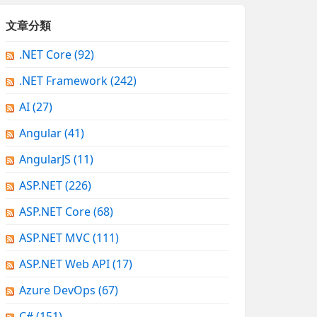
文章分類
.NET Core
(92)
.NET Framework
(242)
AI
(27)
Angular
(41)
AngularJS
(11)
ASP.NET
(226)
ASP.NET Core
(68)
ASP.NET MVC
(111)
ASP.NET Web API
(17)
Azure DevOps
(67)
C#
(151)