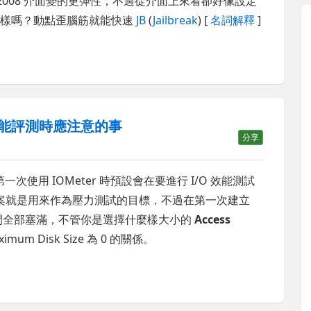
rver 2008 介面變的更彈性，不過從介面上來看卻好像設定
這樣嗎？動點歪腦筋就能快速
JB
(
Jailbreak
) [
名詞解釋
]
O 效能評測時應注意的事
分享
一次使用 IOMeter 時預設會在要進行 I/O 效能測試
案就是用來作為壓力測試的目標，不過在第一次建立
間全部塞滿，不管你是選擇什麼樣大小的
Access
m Disk Size 為 0 的關係。