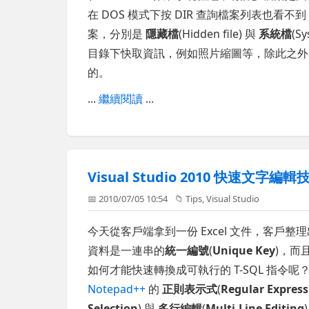
在 DOS 模式下按 DIR 查詢檔案列表也看不
案，分別是
隱藏檔
(Hidden file) 與
系統檔
(S
目錄下快取資訊，例如照片縮圖等，除此之外
的。
...
繼續閱讀
...
Visual Studio 2010 快速
📅 2010/07/05 10:54
📁
Tips
,
Visual Studio
今天從客戶端拿到一份 Excel 文件，客
資料是一連串的
統一編號
(
Unique Key
)，而
如何才能快速轉換成可執行的 T-SQL 指
Notepad++
的
正則表示式
(
Regular Express
Selection
) 與
多行編輯
(
Multi-Line Editing