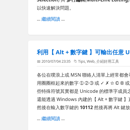
以快速解決問題。
...
繼續閱讀
...
利用【 Alt + 數字鍵 】可輸出任意 U
📅 2010/07/04 23:35
📁
Tips
,
Web
,
介紹好用工具
各位在噗浪上或 MSN 聯絡人清單上經常都
用圈圈框起來的數字 ➀ ➁ ➂ 或 ✓ ✗ ✫ © ® 或
些特殊符號其實都是 Unicode 的標準字成員
還能透過 Windows 內建的【 Alt + 
然後在輸入數字鍵的
10112
然後再將 Alt 
...
繼續閱讀
...