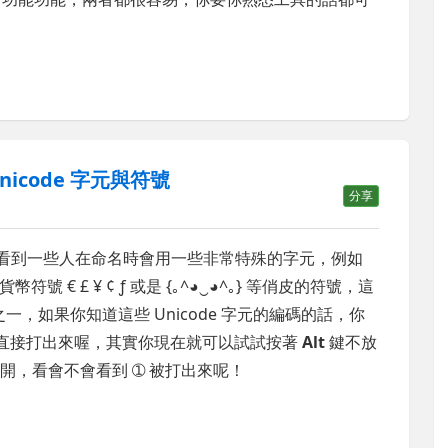
nicode 字元與符號
分享
會看到一些人在命名時會用一些非常特殊的字元，例如
貨幣符號 € £ ¥ ¢ ƒ 或是 {｡^◕‿◕^｡} 等俏皮的符號，這
之一，如果你知道這些 Unicode 字元的編碼的話，你
數字鍵 】直接打出來喔，其實你現在就可以試試按著
Alt
鍵不放
鍵放開，看會不會看到 ➀ 被打出來呢！