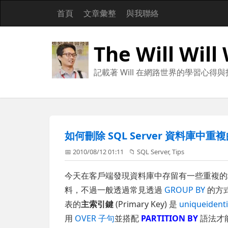
首頁
文章彙整
與我聯絡
The Will Will
記載著 Will 在網路世界的學習心得
如何刪除 SQL Server 資料庫中重
📅 2010/08/12 01:11
📁
SQL Server
,
Tips
今天在客戶端發現資料庫中存留有一些重複的垃
料，不過一般透過常見透過
GROUP BY
的方
表的
主索引鍵
(Primary Key) 是
uniqueidenti
用
OVER 子句
並搭配
PARTITION BY
語法才