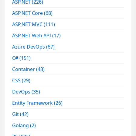
ASP.NET
(226)
ASP.NET Core
(68)
ASP.NET MVC
(111)
ASP.NET Web API
(17)
Azure DevOps
(67)
C#
(151)
Container
(43)
CSS
(29)
DevOps
(35)
Entity Framework
(26)
Git
(42)
Golang
(2)