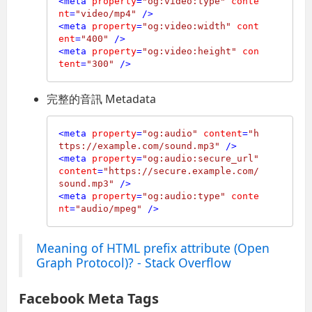
<
meta
property
=
"og:video:type"
conte
nt
=
"video/mp4"
 />
<
meta
property
=
"og:video:width"
cont
ent
=
"400"
 />
<
meta
property
=
"og:video:height"
con
tent
=
"300"
 />
完整的音訊 Metadata
<
meta
property
=
"og:audio"
content
=
"h
ttps://example.com/sound.mp3"
 />
<
meta
property
=
"og:audio:secure_url"
content
=
"https://secure.example.com/
sound.mp3"
 />
<
meta
property
=
"og:audio:type"
conte
nt
=
"audio/mpeg"
 />
Meaning of HTML prefix attribute (Open
Graph Protocol)? - Stack Overflow
Facebook Meta Tags