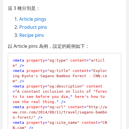
這 3 種分別是：
Article pings
Product pins
Recipe pins
以 Article pins 為例，設定的範例如下：
<
meta
property
=
"og:type"
content
=
"articl
e"
 />
<
meta
property
=
"og:title"
content
=
"Explor
ing Kyoto's Sagano Bamboo Forest - CNN.co
m"
 />
<
meta
property
=
"og:description"
content
=
"A constant inclusion on lists of "
fores
ts
to
see
before
you
die
," 
here
'
s
how
to
see
the
real
thing.
" />
<
meta
property
=
"og:url"
content
=
"http://w
ww.cnn.com/2014/08/11/travel/sagano-bambo
o-forest/"
 />
<
meta
property
=
"og:site_name"
content
=
"CN
N.com"
 />