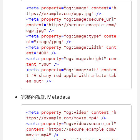
<
meta
property
=
"og:image"
content
=
"h
ttps://example.com/ogp.jpg"
 />
<
meta
property
=
"og:image:secure_url"
content
=
"https://secure.example.com/
ogp.jpg"
 />
<
meta
property
=
"og:image:type"
conte
nt
=
"image/jpeg"
 />
<
meta
property
=
"og:image:width"
cont
ent
=
"400"
 />
<
meta
property
=
"og:image:height"
con
tent
=
"300"
 />
<
meta
property
=
"og:image:alt"
conten
t
=
"A shiny red apple with a bite tak
en out"
 />
完整的視訊 Metadata
<
meta
property
=
"og:video"
content
=
"h
ttps://example.com/movie.mp4"
 />
<
meta
property
=
"og:video:secure_url"
content
=
"https://secure.example.com/
movie.mp4"
 />