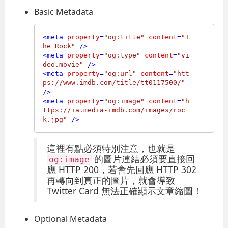
Basic Metadata
<
meta
property
=
"og:title"
content
=
"T
he Rock"
 />
<
meta
property
=
"og:type"
content
=
"vi
deo.movie"
 />
<
meta
property
=
"og:url"
content
=
"htt
ps://www.imdb.com/title/tt0117500/"
/>
<
meta
property
=
"og:image"
content
=
"h
ttps://ia.media-imdb.com/images/roc
k.jpg"
 />
這裡有點必須特別注意，也就是
的圖片連結必須要直接回
og:image
應 HTTP 200，若會先回應 HTTP 302
再轉向到真正的圖片，就會導致
Twitter Card 無法正確顯示文章縮圖！
Optional Metadata