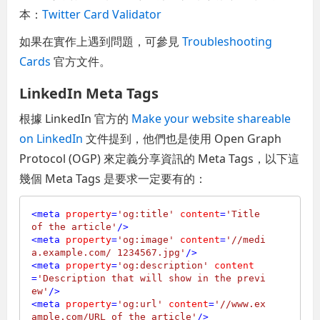
本：
Twitter Card Validator
如果在實作上遇到問題，可參見
Troubleshooting
Cards
官方文件。
LinkedIn Meta Tags
根據 LinkedIn 官方的
Make your website shareable
on LinkedIn
文件提到，他們也是使用 Open Graph
Protocol (OGP) 來定義分享資訊的 Meta Tags，以下這
幾個 Meta Tags 是要求一定要有的：
<
meta
property
=
'og:title'
content
=
'Title 
of the article'
/>
<
meta
property
=
'og:image'
content
=
'//medi
a.example.com/ 1234567.jpg'
/>
<
meta
property
=
'og:description'
content
=
'Description that will show in the previ
ew'
/>
<
meta
property
=
'og:url'
content
=
'//www.ex
ample.com/URL of the article'
/>