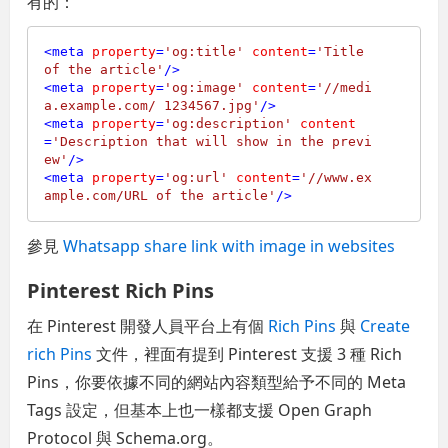
有的：
<
meta
property
=
'og:title'
content
=
'Title 
of the article'
/>
<
meta
property
=
'og:image'
content
=
'//medi
a.example.com/ 1234567.jpg'
/>
<
meta
property
=
'og:description'
content
=
'Description that will show in the previ
ew'
/>
<
meta
property
=
'og:url'
content
=
'//www.ex
ample.com/URL of the article'
/>
參見
Whatsapp share link with image in websites
Pinterest Rich Pins
在 Pinterest 開發人員平台上有個
Rich Pins
與
Create
rich Pins
文件，裡面有提到 Pinterest 支援 3 種 Rich
Pins，你要依據不同的網站內容類型給予不同的 Meta
Tags 設定，但基本上也一樣都支援 Open Graph
Protocol 與 Schema.org。