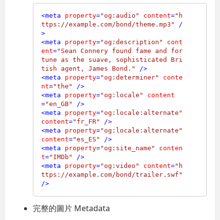
<
meta
property
=
"og:audio"
content
=
"h
ttps://example.com/bond/theme.mp3"
 /
>
<
meta
property
=
"og:description"
cont
ent
=
"Sean Connery found fame and for
tune as the suave, sophisticated Bri
tish agent, James Bond."
 />
<
meta
property
=
"og:determiner"
conte
nt
=
"the"
 />
<
meta
property
=
"og:locale"
content
=
"en_GB"
 />
<
meta
property
=
"og:locale:alternate"
content
=
"fr_FR"
 />
<
meta
property
=
"og:locale:alternate"
content
=
"es_ES"
 />
<
meta
property
=
"og:site_name"
conten
t
=
"IMDb"
 />
<
meta
property
=
"og:video"
content
=
"h
ttps://example.com/bond/trailer.swf"
/>
完整的圖片 Metadata