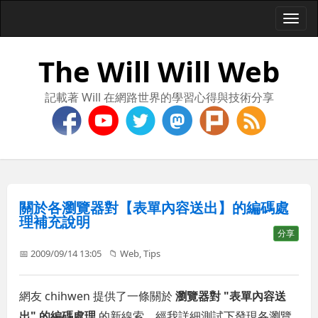
Togg
navi
The Will Will Web
記載著 Will 在網路世界的學習心得與技術分享
關於各瀏覽器對【表單內容送出】的編碼處
理補充說明
分享
📅 2009/09/14 13:05
📁
Web
,
Tips
網友 chihwen 提供了一條關於
瀏覽器對 "表單內容送
出"
的編碼處理
的新線索，經我詳細測試下發現各瀏覽