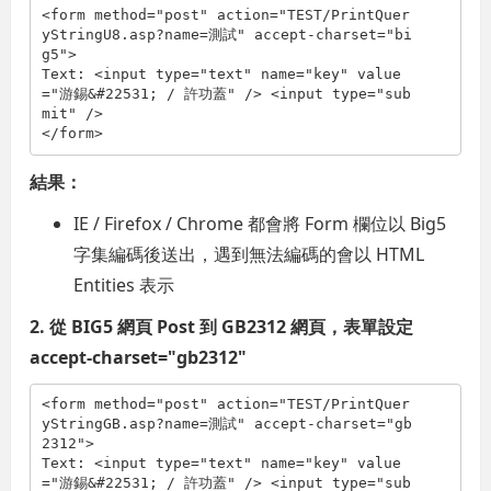
<
form
method
="post"
action
="TEST/PrintQuer
yStringU8.asp?name=測試"
accept-charset
="bi
g5"
>
Text: 
<
input
type
="text"
name
="key"
value
="游錫&#22531; / 許功蓋"
/>
<
input
type
="sub
mit"
/>
</
form
>
結果：
IE / Firefox / Chrome 都會將 Form 欄位以 Big5
字集編碼後送出，遇到無法編碼的會以 HTML
Entities 表示
2. 從 BIG5 網頁 Post 到 GB2312 網頁，表單設定
accept-charset="gb2312"
<
form
method
="post"
action
="TEST/PrintQuer
yStringGB.asp?name=測試"
accept-charset
="gb
2312"
>
Text: 
<
input
type
="text"
name
="key"
value
="游錫&#22531; / 許功蓋"
/>
<
input
type
="sub