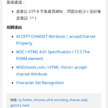
最後建議：
盡量以 UTF-8 字集建置網站，問題比較少 ( 這好像
是廢話. ^^ )
相關連結
ACCEPT-CHARSET Attribute | acceptCharset
Property
W3C / HTML 4.01 Specification / 17.3 The
FORM element
W3Schools.com / HTML <form> accept-
charset Attribute
Character Set Recognition
標籤 :
ie
,
firefox
,
chrome
,
utf-8
,
encoding
,
charset
,
big5
,
gb2312
,
html