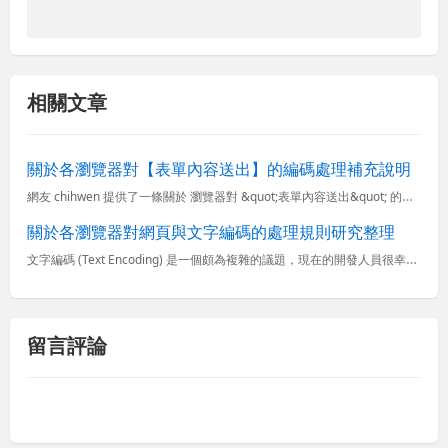
相關文章
關於各瀏覽器對【表單內容送出】的編碼處理補充說明
網友 chihwen 提供了一條關於 瀏覽器對 &quot;表單內容送出&quot; 的編碼處理 的新線索，經我詳細測試下發現各瀏覽器之間的確還是有不同的處理規則，尤其是 IE 瀏覽器對這個屬性的實做...
關於各瀏覽器對網頁與文字編碼的處理規則研究整理
文字編碼 (Text Encoding) 是一個頗為複雜的議題，現在的開發人員很幸福，只要遇到不懂的編碼問題就用 UTF-8 編碼解決，想當初我在開發多奇中文繁簡轉換大師產品時遇到的編碼問題百百種，可...
留言評論