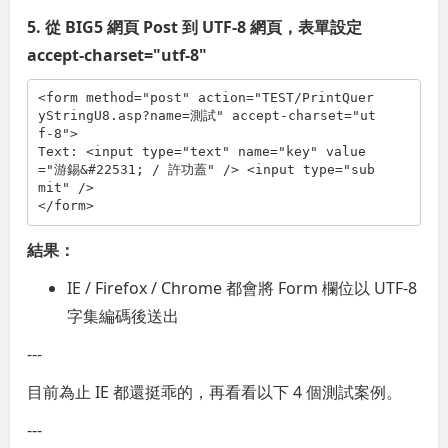
5. 從 BIG5 網頁 Post 到 UTF-8 網頁，表單設定
accept-charset="utf-8"
<
form
method
="post"
action
="TEST/PrintQuer
yStringU8.asp?name=測試"
accept-charset
="ut
f-8"
>
Text: 
<
input
type
="text"
name
="key"
value
="游錫&#22531; / 許功蓋"
/>
<
input
type
="sub
mit"
/>
</
form
>
結果：
IE / Firefox / Chrome 都會將 Form 欄位以 UTF-8
字集編碼後送出
---
目前為止 IE 都還挺乖的，再看看以下 4 個測試案例。
---