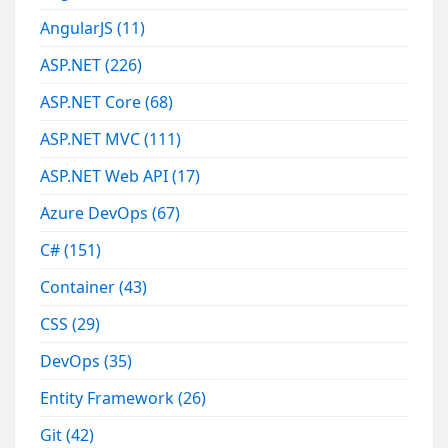
AngularJS
(11)
ASP.NET
(226)
ASP.NET Core
(68)
ASP.NET MVC
(111)
ASP.NET Web API
(17)
Azure DevOps
(67)
C#
(151)
Container
(43)
CSS
(29)
DevOps
(35)
Entity Framework
(26)
Git
(42)