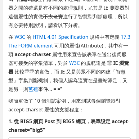
器之間的確還是有不同的處理規則，尤其是 IE 瀏覽器對
這個屬性的實做
不太老實
進行了智慧型判斷處理，所以
有必要特別說明，請看以下分析。
在
W3C
的
HTML 4.01 Specification
規格中有定義
17.3
The FORM element
可用的屬性(Attribute)，其中有一
項
accept-charset
屬性用來宣告該表單在送出後伺服
器可接受的字集清單，對於
W3C
的規範還是
非 IE 瀏覽
器
比較乖乖的實做，而 IE 又是與眾不同的內建「智慧
型」字集判斷機制，我個人認為這實在是畫蛇添足，又
是另一則
芭蕉
事件… = =’’
我簡單做了 10 個測試案例，用來測試每個瀏覽器對
accept-charset 屬性的支援程度：
1. 從 BIG5 網頁 Post 到 BIG5 網頁，表單設定 accept-
charset="big5"