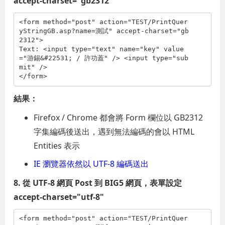
accept-charset="gb2312"
<
form
method
="post"
action
="TEST/PrintQuer
yStringGB.asp?name=測試"
accept-charset
="gb
2312"
>
Text: 
<
input
type
="text"
name
="key"
value
="游錫&#22531; / 許功蓋"
/>
<
input
type
="sub
mit"
/>
</
form
>
結果：
Firefox / Chrome 都會將 Form 欄位以 GB2312
字集編碼後送出，遇到無法編碼的會以 HTML
Entities 表示
IE 瀏覽器依然以 UTF-8 編碼送出
8. 從 UTF-8 網頁 Post 到 BIG5 網頁，表單設定
accept-charset="utf-8"
<
form
method
="post"
action
="TEST/PrintQuer