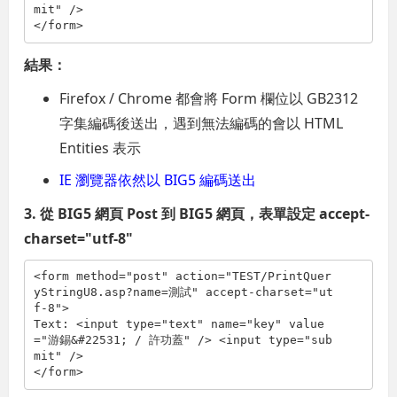
mit"
/>
</
form
>
結果：
Firefox / Chrome 都會將 Form 欄位以 GB2312
字集編碼後送出，遇到無法編碼的會以 HTML
Entities 表示
IE 瀏覽器依然以 BIG5 編碼送出
3. 從 BIG5 網頁 Post 到 BIG5 網頁，表單設定 accept-
charset="utf-8"
<
form
method
="post"
action
="TEST/PrintQuer
yStringU8.asp?name=測試"
accept-charset
="ut
f-8"
>
Text: 
<
input
type
="text"
name
="key"
value
="游錫&#22531; / 許功蓋"
/>
<
input
type
="sub
mit"
/>
</
form
>