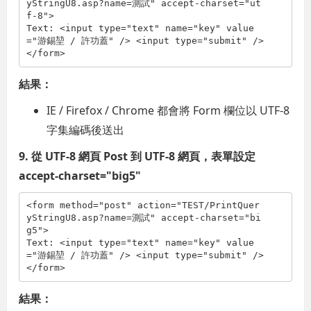
yStringU8.asp?name=測試"
accept-charset
="ut
f-8"
>
Text: 
<
input
type
="text"
name
="key"
value
="游錫堃 / 許功蓋"
/>
<
input
type
="submit"
/>
</
form
>
結果：
IE / Firefox / Chrome 都會將 Form 欄位以 UTF-8
字集編碼後送出
9. 從 UTF-8 網頁 Post 到 UTF-8 網頁，表單設定
accept-charset="big5"
<
form
method
="post"
action
="TEST/PrintQuer
yStringU8.asp?name=測試"
accept-charset
="bi
g5"
>
Text: 
<
input
type
="text"
name
="key"
value
="游錫堃 / 許功蓋"
/>
<
input
type
="submit"
/>
</
form
>
結果：