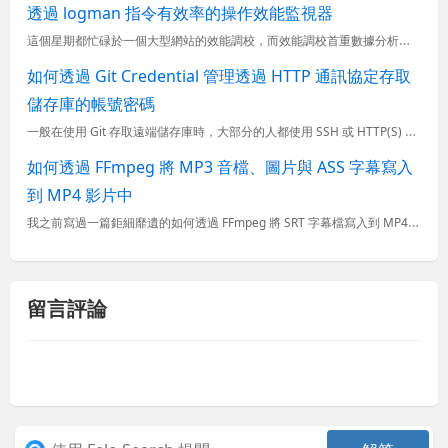
透過 logman 指令有效率的操作效能監視器
這個星期都忙碌於一個大型網站的效能調校，而效能調校首重數據分析，透過數據分析進一步瞭解應用程式所遇到的效能瓶頸，最常使用的工具不外乎就是 效能監視器 ( Performance Monitor )，但...
如何透過 Git Credential 管理透過 HTTP 通訊協定存取
儲存庫的帳號密碼
一般在使用 Git 存取遠端儲存庫時，大部分的人都使用 SSH 或 HTTP(S) 通訊協定。如果使用 SSH 協定，你可以設定金鑰認證，如此一來不但不用每次都輸入密碼，連線過程還可以全程加密。但是若
如何透過 FFmpeg 將 MP3 音檔、圖片與 ASS 字幕寫入
到 MP4 影片中
我之前寫過一篇鉅細靡遺的如何透過 FFmpeg 將 SRT 字幕檔寫入到 MP4 影片檔中文章，也寫過一篇如何使用 FFmpeg 進行圖片壓縮與製作家庭影片文章，我覺得已經涵蓋了許多應用情境了。前陣子
留言評論