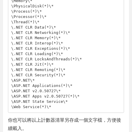
\Memory\*

\PhysicalDisk(*)\*

\Process(*)\*

\Processor(*)\*

\Thread(*)\*

\.NET CLR Data(*)\*

\.NET CLR Networking(*)\*

\.NET CLR Memory(*)\*

\.NET CLR Interop(*)\*

\.NET CLR Exceptions(*)\*

\.NET CLR Loading(*)\*

\.NET CLR LocksAndThreads(*)\*

\.NET CLR Jit(*)\*

\.NET CLR Remoting(*)\*

\.NET CLR Security(*)\*

\ASP.NET\*

\ASP.NET Applications(*)\*

\ASP.NET v2.0.50727\*

\ASP.NET Apps v2.0.50727(*)\*

\ASP.NET State Service\*

\Web Service(*)\*
你也可以將以上計數器清單另存成一個文字檔，方便後
續載入。