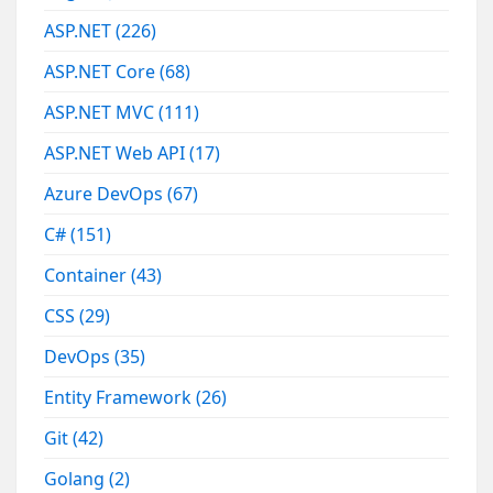
ASP.NET
(226)
ASP.NET Core
(68)
ASP.NET MVC
(111)
ASP.NET Web API
(17)
Azure DevOps
(67)
C#
(151)
Container
(43)
CSS
(29)
DevOps
(35)
Entity Framework
(26)
Git
(42)
Golang
(2)