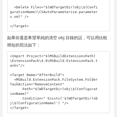
  <Delete Files="$(WDTargetDir)obj\$(Confi
gurationName)\CSAutoParameterize.parameter
s.xml" />

</Target>
如果你還是希望單純的清空 obj 目錄的話，可以用比較
簡短的寫法如下：
<Import Project="$(MSBuildExtensionsPath)
\ExtensionPack\4.0\MSBuild.ExtensionPack.t
asks"/>

<Target Name="AfterBuild">

  <MSBuild.ExtensionPack.FileSystem.Folder 
TaskAction="RemoveContent"

      Path="$(WDTargetDir)obj\$(Configurat
ionName)"

      Condition=" Exists('$(WDTargetDir)ob
j\$(ConfigurationName)') "/>

</Target>