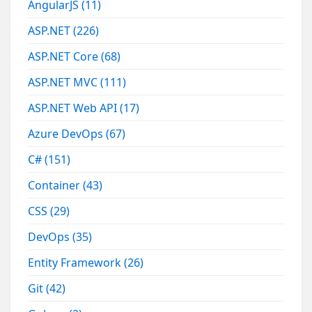
AngularJS
(11)
ASP.NET
(226)
ASP.NET Core
(68)
ASP.NET MVC
(111)
ASP.NET Web API
(17)
Azure DevOps
(67)
C#
(151)
Container
(43)
CSS
(29)
DevOps
(35)
Entity Framework
(26)
Git
(42)