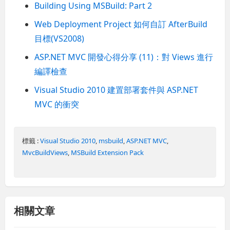
Building Using MSBuild: Part 2
Web Deployment Project 如何自訂 AfterBuild
目標(VS2008)
ASP.NET MVC 開發心得分享 (11)：對 Views 進行
編譯檢查
Visual Studio 2010 建置部署套件與 ASP.NET
MVC 的衝突
標籤 :
Visual Studio 2010
,
msbuild
,
ASP.NET MVC
,
MvcBuildViews
,
MSBuild Extension Pack
相關文章