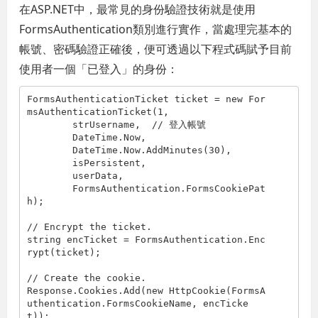
在ASP.NET中，最常見的身份驗證技術就是使用
FormsAuthentication類別進行實作，當處理完基本的
帳號、密碼驗證正確後，便可透過以下程式碼賦予目前
使用者一個「已登入」的身份：
FormsAuthenticationTicket ticket = new For
msAuthenticationTicket(1,

	strUsername,  // 登入帳號

	DateTime.Now,

	DateTime.Now.AddMinutes(30),

	isPersistent,

	userData,

	FormsAuthentication.FormsCookiePat
h); 

// Encrypt the ticket.

string encTicket = FormsAuthentication.Enc
rypt(ticket); 

// Create the cookie.

Response.Cookies.Add(new HttpCookie(FormsA
uthentication.FormsCookieName, encTicke
t));