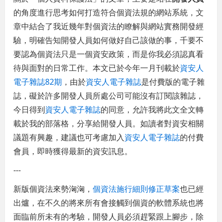
的角度進行思考如何打造符合個資法規的網站系統，文
章中結合了我近幾年對個資法的瞭解與網站實務開發經
驗，明確告知開發人員如何做好自己該做的事，千要不
要認為個資法只是一個資安政策，而是你我必須認真看
待與面對的日常工作。本文已於今年一月刊載於
資安人
電子雜誌82期
，由於
資安人電子雜誌
是付費版的電子雜
誌，礙於許多開發人員所處公司可能沒有訂閱該雜誌，
今日得到
資安人電子雜誌
的同意，允許我將此文全文轉
載於我的部落格，分享給開發人員。如讀者對資安相關
議題有興趣，建議也可考慮加入
資安人電子雜誌
的付費
會員，即時獲得最新的資安訊息。
---
新版個資法來勢洶洶，
個資法施行細則修正草案
也已經
出爐，在不久的將來所有會接觸到個資的軟體系統也將
面臨前所未有的考驗，開發人員必須趕緊跟上腳步，除