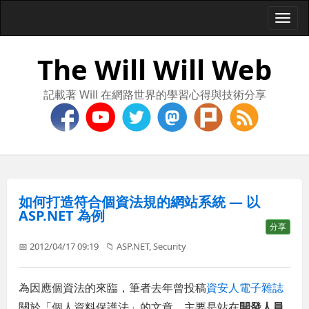
Togg
navi
The Will Will Web
記載著 Will 在網路世界的學習心得與技術分享
如何打造符合個資法規的網站系統 — 以
ASP.NET 為例
分享
📅 2012/04/17 09:19
📁
ASP.NET
,
Security
為因應個資法的來臨，筆者去年曾投稿
資安人電子雜誌
關於「個人資料保護法」的文章，主要是站在
開發人員