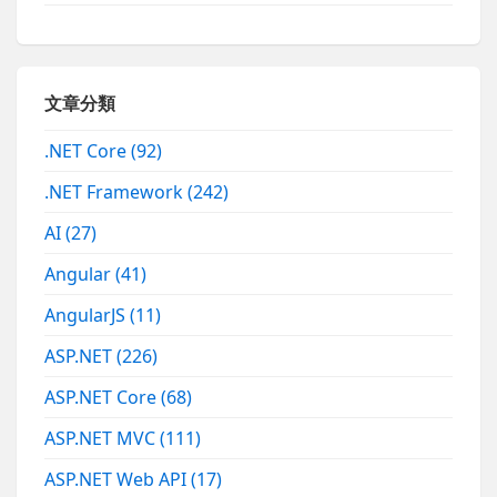
文章分類
.NET Core
(92)
.NET Framework
(242)
AI
(27)
Angular
(41)
AngularJS
(11)
ASP.NET
(226)
ASP.NET Core
(68)
ASP.NET MVC
(111)
ASP.NET Web API
(17)