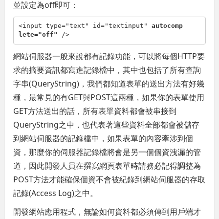
並設定為off即可：
<
input
type
="text"
id
="textinput"
autocomp
lete
="off"
/>
網站伺服器一般來說都有記錄功能，可以將每個HTTP要
求的摘要資訊都寫進記錄檔中，其中也包括了所有查詢
字串(QueryString)，我們都知道表單的送出方法有好幾
種，最常見的有GET與POST這兩種，如果你的表單使用
GET方法送出的話，所有表單資料都會被串接到
QueryString之中，也代表著這些資料全部都會被儲存
到網站伺服器的記錄檔中，如果表單的內容牽涉到個
資，那麼你的伺服器記錄檔將會是另一個個資洩漏的管
道，因此開發人員在撰寫網頁表單時請務必記得調整為
POST方法才能確保個資不會被紀錄到網站伺服器的存取
記錄(Access Log)之中。
開發網站應用程式，無論如何資料都必須傳到用戶端才