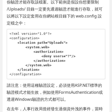
份驗證才能存取該檔案。以下範例是假設你想要限制
/Uploads/ 目錄一定要先通過驗證才能進行存取，就可
以將以下設定套用在你網站根目錄下的 web.config 設
定檔之中：
<?
xml
version
="1.0"
?
>
<
configuration
>
<
location
path
="Uploads"
>
<
system.web
>
<
authorization
>
<
deny
users
="?"
/>
</
authorization
>
</
system.web
>
</
location
>
</
configuration
>
請注意：使用這種驗證設定，必須使用ASP.NET標準的
驗證模式才能生效，例如使用FormsAuthentication或
透過Windows驗證的方式都可以。
在去年，人事行政局曾經發生過個資外洩的事件，當時