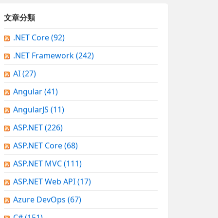
文章分類
.NET Core
(92)
.NET Framework
(242)
AI
(27)
Angular
(41)
AngularJS
(11)
ASP.NET
(226)
ASP.NET Core
(68)
ASP.NET MVC
(111)
ASP.NET Web API
(17)
Azure DevOps
(67)
C#
(151)