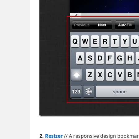
2.
Resizer
// A responsive design bookmar