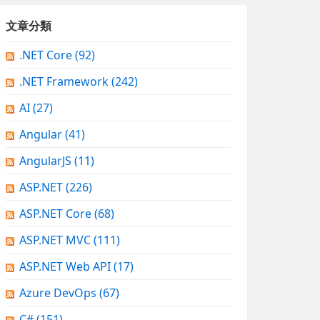
文章分類
.NET Core
(92)
.NET Framework
(242)
AI
(27)
Angular
(41)
AngularJS
(11)
ASP.NET
(226)
ASP.NET Core
(68)
ASP.NET MVC
(111)
ASP.NET Web API
(17)
Azure DevOps
(67)
C#
(151)