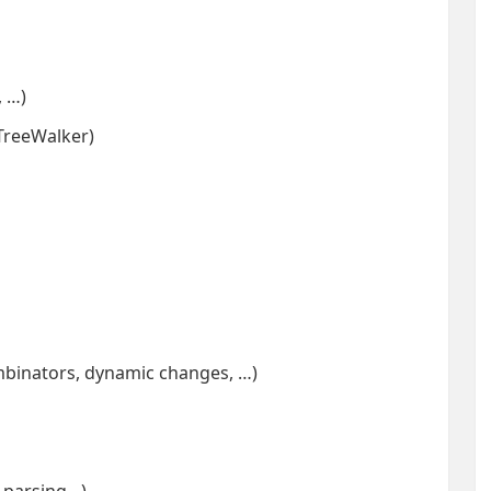
 …)
TreeWalker)
combinators, dynamic changes, …)
’, parsing…)