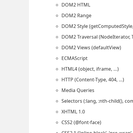
DOM2 HTML
DOM2 Range
DOM2 Style (getComputedStyle,
DOM2 Traversal (NodeIterator, 
DOM2 Views (defaultView)
ECMAScript
HTML4 (object, iframe, …)
HTTP (Content-Type, 404, …)
Media Queries
Selectors (:lang, :nth-child(), 
XHTML 1.0
CSS2 (@font-face)
CSS2.1 (‘inline-block’, ‘pre-wrap