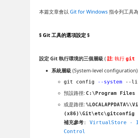
本篇文章會以
Git for Windows
指令列工具
§ Git 工具的選項設定 §
設定 Git 執行環境的三個層級
(
註
: 執行
git
系統層級
(System-level config
git config
--system
--li
預設路徑:
C:\Program Files
或是路徑:
%LOCALAPPDATA%\V
(x86)\Git\etc\gitconfig
補充參考
:
VirtualStore - 
Control