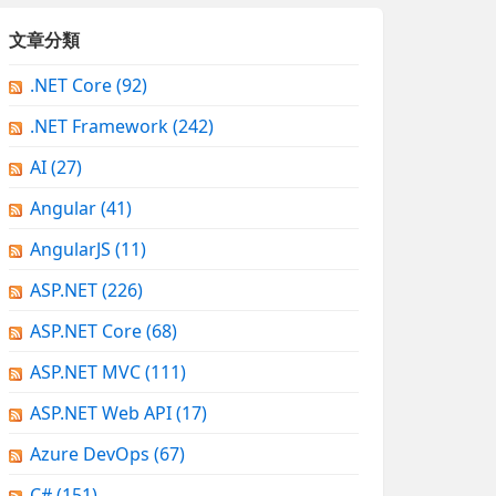
文章分類
.NET Core
(92)
.NET Framework
(242)
AI
(27)
Angular
(41)
AngularJS
(11)
ASP.NET
(226)
ASP.NET Core
(68)
ASP.NET MVC
(111)
ASP.NET Web API
(17)
Azure DevOps
(67)
C#
(151)