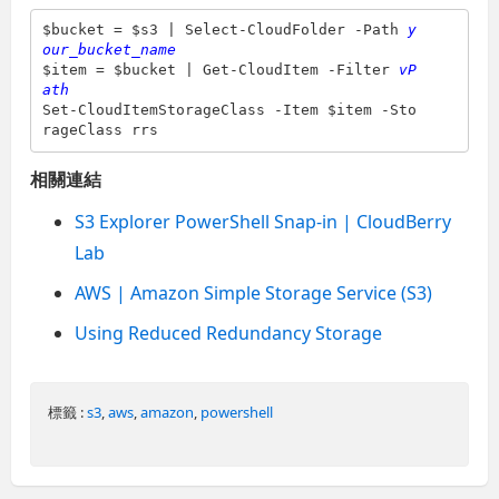
$bucket = $s3 | Select-CloudFolder -Path 
y
our_bucket_name
$item = $bucket | Get-CloudItem -Filter 
vP
ath
Set-CloudItemStorageClass -Item $item -Sto
rageClass rrs
相關連結
S3 Explorer PowerShell Snap-in | CloudBerry
Lab
AWS | Amazon Simple Storage Service (S3)
Using Reduced Redundancy Storage
標籤 :
s3
,
aws
,
amazon
,
powershell