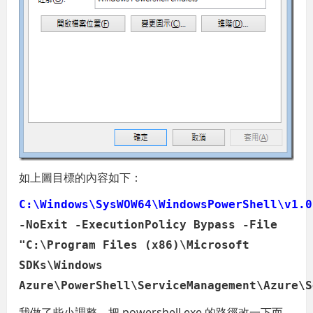
如上圖目標的內容如下：
C:\Windows\SysWOW64\WindowsPowerShell\v1.0
-NoExit -ExecutionPolicy Bypass -File
"C:\Program Files (x86)\Microsoft
SDKs\Windows
Azure\PowerShell\ServiceManagement\Azure\S
我做了些小調整，把 powershell.exe 的路徑改一下而