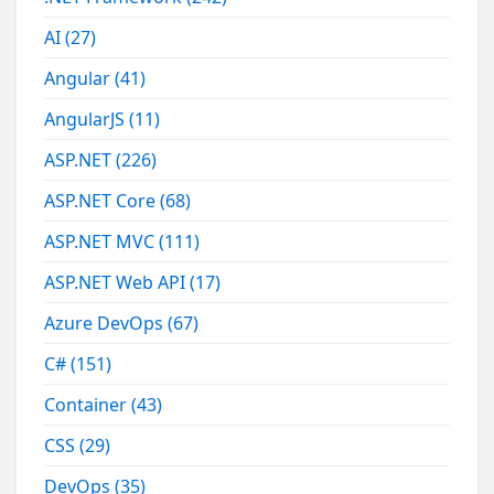
AI
(27)
Angular
(41)
AngularJS
(11)
ASP.NET
(226)
ASP.NET Core
(68)
ASP.NET MVC
(111)
ASP.NET Web API
(17)
Azure DevOps
(67)
C#
(151)
Container
(43)
CSS
(29)
DevOps
(35)