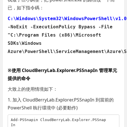
已，如下指令碼：
C:\Windows\System32\WindowsPowerShell\v1.0
-NoExit -ExecutionPolicy Bypass -File
"C:\Program Files (x86)\Microsoft
SDKs\Windows
Azure\PowerShell\ServiceManagement\Azure\S
※使用 CloudBerryLab.Explorer.PSSnapIn 管理單元
提供的命令
大致上的使用情境如下：
1. 加入 CloudBerryLab.Explorer.PSSnapIn 到當前的
PowerShell 執行環境中 (必要動作)
Add-PSSnapin CloudBerryLab.Explorer.PSSnap
In