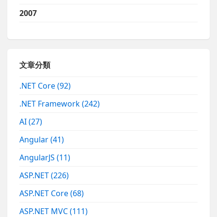
2007
文章分類
.NET Core
(92)
.NET Framework
(242)
AI
(27)
Angular
(41)
AngularJS
(11)
ASP.NET
(226)
ASP.NET Core
(68)
ASP.NET MVC
(111)