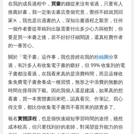
在我的成長過程中，
買書
的錢從來沒有省過，只要有人
推薦好書，我一定衝去書店查個究竟，覺得不錯就買回
家Ｋ，我也是出過書的人，深知出書過程之艱苦，任何
一個作者要從草稿到出版需要付出多少心力與校對，你
要是買一本書之後，若不好好仔細閱讀，還真枉費作者
的一番苦心。
關於「電子書」這件事，我也曾經在我的
粉絲團
分享
過，有許多人有收集電子書的癖好，但 99% 收集到的電
子書都沒看過，在我看來真的是浪費時間，而且這種收
集免費電子書會養成一種習慣，無形之中浪費的無數的
時間在搜尋與下載。因此我個人還是建議，如果真的想
看書，買一本實體書回來吧，認真看完、作筆記、寫心
得文章，都比你收集電子書而不看而來的踏實多了。
報名
實體課程
，也是個快速縮短學習時間的途徑，雖然
成本較高，但只要找到好的老師，對渴望提升能力的你