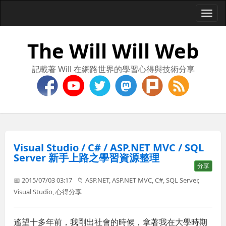
Togg
navi
The Will Will Web
記載著 Will 在網路世界的學習心得與技術分享
Visual Studio / C# / ASP.NET MVC / SQL
Server 新手上路之學習資源整理
分享
📅 2015/07/03 03:17
📁
ASP.NET
,
ASP.NET MVC
,
C#
,
SQL Server
,
Visual Studio
,
心得分享
遙望十多年前，我剛出社會的時候，拿著我在大學時期