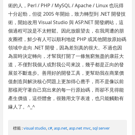
術的人，Perl / PHP / MySQL / Apache / Linux 也玩得
十分起勁，但從 2005 年開始，致力轉型到 .NET 開發技
術，開始改用 Visual Studio 與 ASP.NET 開發網站，這
個過程可說是不太輕鬆。因此放眼望去，在我周遭的朋
友圈裡，鮮少有人可以順利地從 PHP 或其他開放原始碼
領域中走向 .NET 開發，因為差別真的很大。不過也因
為當時決定轉向，才幫我打開了一條無窮無盡的康莊大
道，不僅對我個人或對我公司來說，幾乎都是正向的發
展並不斷進步。善用好的開發工具，更幫助我在商業價
值創造與解決核心問題上更加得心應手，而不是像以前
那樣死守著自己寫出來的每一行原始碼，而卻不見得能
產生價值，這些體會，很難用文字表達，也只能觸動有
緣人了。^_^
標籤 :
visual studio
,
c#
,
asp.net
,
asp.net mvc
,
sql server