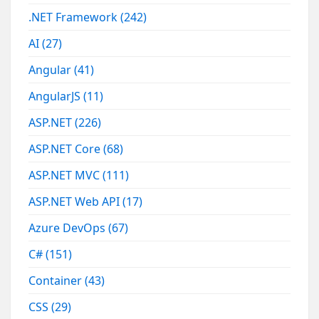
.NET Framework
(242)
AI
(27)
Angular
(41)
AngularJS
(11)
ASP.NET
(226)
ASP.NET Core
(68)
ASP.NET MVC
(111)
ASP.NET Web API
(17)
Azure DevOps
(67)
C#
(151)
Container
(43)
CSS
(29)