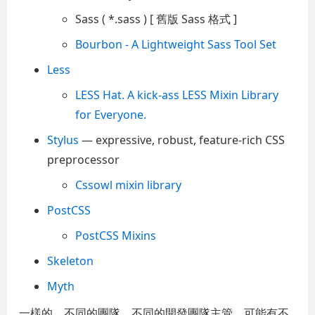
Sass ( *.sass ) [ 舊版 Sass 格式 ]
Bourbon - A Lightweight Sass Tool Set
Less
LESS Hat. A kick-ass LESS Mixin Library
for Everyone.
Stylus
— expressive, robust, feature-rich CSS
preprocessor
Cssowl mixin library
PostCSS
PostCSS Mixins
Skeleton
Myth
一樣的，不同的團隊、不同的開發團隊主管，可能有不