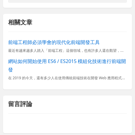
相關文章
前端工程師必須學會的現代化前端開發工具
最近有越來越多人踏入「前端工程」這個領域，也有許多人還在觀望，畢竟前端這個戰場也才剛開打沒幾年，現在要說是「戰國時期」也不為過，各種不同的框架、函式庫、工具每隔幾個月就會推出新版本，不然就是出現另一套
網站如何開始使用 ES6 / ES2015 模組化技術進行前端開
發
在 2019 的今天，還有多少人在使用傳統前端技術在開發 Web 應用程式？撇除市面上知名的 SPA 框架不說，就算你公司內部還在使用 jQuery 開發網頁，你依然可以將自己升級到使用現代化前端技術
留言評論