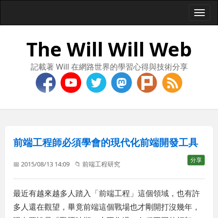
Togg
navi
The Will Will Web
記載著 Will 在網路世界的學習心得與技術分享
前端工程師必須學會的現代化前端開發工具
分享
📅 2015/08/13 14:09
📁
前端工程研究
最近有越來越多人踏入「前端工程」這個領域，也有許
多人還在觀望，畢竟前端這個戰場也才剛開打沒幾年，