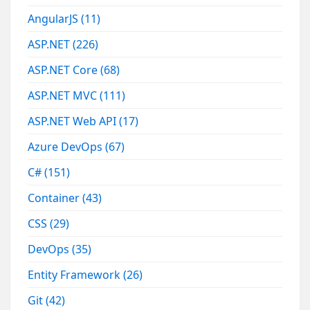
AngularJS
(11)
ASP.NET
(226)
ASP.NET Core
(68)
ASP.NET MVC
(111)
ASP.NET Web API
(17)
Azure DevOps
(67)
C#
(151)
Container
(43)
CSS
(29)
DevOps
(35)
Entity Framework
(26)
Git
(42)