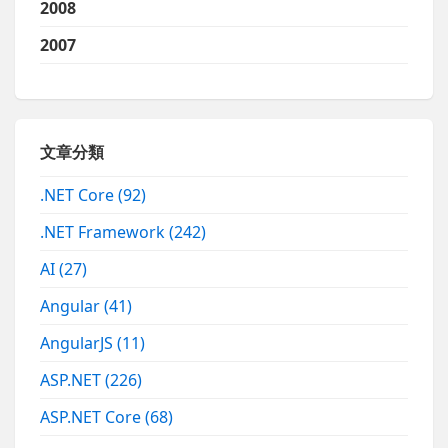
2008
2007
文章分類
.NET Core
(92)
.NET Framework
(242)
AI
(27)
Angular
(41)
AngularJS
(11)
ASP.NET
(226)
ASP.NET Core
(68)