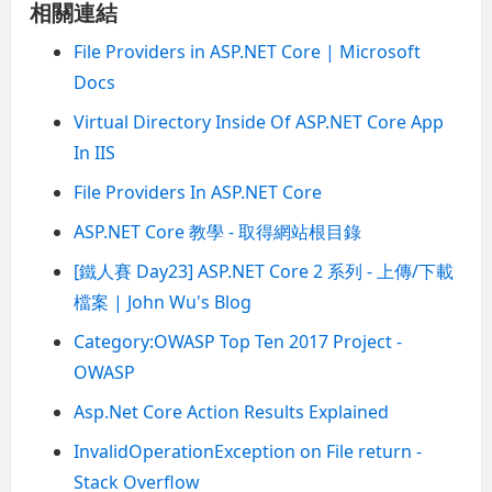
相關連結
File Providers in ASP.NET Core | Microsoft
Docs
Virtual Directory Inside Of ASP.NET Core App
In IIS
File Providers In ASP.NET Core
ASP.NET Core 教學 - 取得網站根目錄
[鐵人賽 Day23] ASP.NET Core 2 系列 - 上傳/下載
檔案 | John Wu's Blog
Category:OWASP Top Ten 2017 Project -
OWASP
Asp.Net Core Action Results Explained
InvalidOperationException on File return -
Stack Overflow