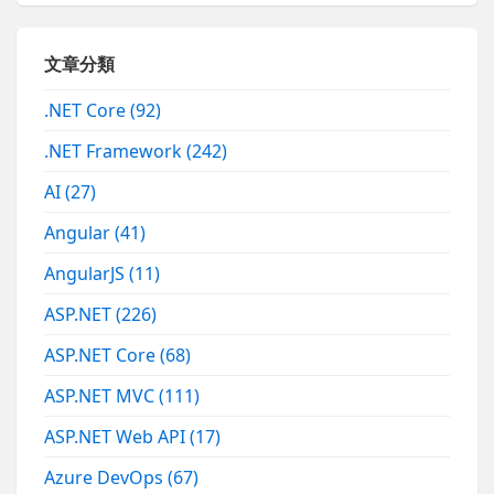
文章分類
.NET Core
(92)
.NET Framework
(242)
AI
(27)
Angular
(41)
AngularJS
(11)
ASP.NET
(226)
ASP.NET Core
(68)
ASP.NET MVC
(111)
ASP.NET Web API
(17)
Azure DevOps
(67)