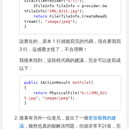
sicalFileProvider(
"G:\\"
);

    IFileInfo fileInfo = provider.Ge
tFileInfo(
"IMG_0215.jpg"
);

return
 File(fileInfo.CreateReadS
tream(), 
"image/jpeg"
);

說實在的，原本 1 行就能寫完的代碼，現在要我寫
3 行，這感覺太怪了，不合理啊！
我後來找到，這段程式碼的建議，完全可以改寫成
以下：
public
 IActionResult 
GetFile
()
{

return
 PhysicalFile(
"G:\\IMG_021
5.jpg"
, 
"image/jpeg"
);

接著有另外一位老兄，提出了一個
更加複雜的建
議
，雖然也真的能解決問題，但就非常不討喜，完