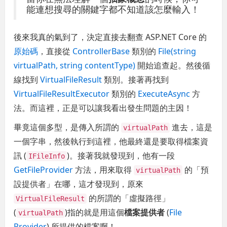
能連想搜尋的關鍵字都不知道該怎麼輸入！
後來我真的氣到了，決定直接去翻查 ASP.NET Core 的
原始碼
，直接從
ControllerBase
類別的
File(string
virtualPath, string contentType)
開始追查起。然後循
線找到
VirtualFileResult
類別。接著再找到
VirtualFileResultExecutor
類別的
ExecuteAsync
方
法。而這裡，正是可以讓我看出發生問題的主因！
畢竟這個多型，是傳入所謂的
進去，這是
virtualPath
一個字串，然後執行到這裡，他最終還是要取得檔案資
訊 (
)。接著我就發現到，他有一段
IFileInfo
GetFileProvider
方法，用來取得
的「預
virtualPath
設提供者」在哪，這才發現到，原來
的所謂的「虛擬路徑」
VirtualFileResult
(
)指的就是用這個
檔案提供者
(
File
virtualPath
Provider
) 所提供的檔案啊！