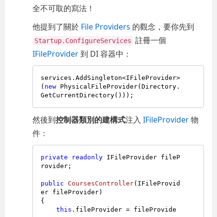
全不可取的寫法！
他提到了關於
File Providers
的觀念，要你先到
註冊一個
Startup.ConfigureServices
IFileProvider
到 DI 容器中：
services.AddSingleton<IFileProvider>
(
new
 PhysicalFileProvider(Directory.
然後到
控制器類別的建構式
注入
IFileProvider
物
件：
private
readonly
 IFileProvider fileP
rovider;

public
CoursesController
(
IFileProvid
er fileProvider
)
{

this
.fileProvider = fileProvide