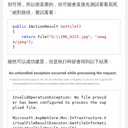
別可用，所以很直覺的，你可能會直接先測試看看寫死
「絕對路徑」嘗試看看：
public
 IActionResult 
GetFile
()
{

return
 File(
"G:\\IMG_0215.jpg"
, 
"imag
e/jpeg"
);

雖然可以成功建置，但是執行時卻會得到以下結果：
InvalidOperationException: No file provid
er has been configured to process the sup
plied file.

Microsoft.AspNetCore.Mvc.Infrastructure.V
irtualFileResultExecutor.GetFileInformati