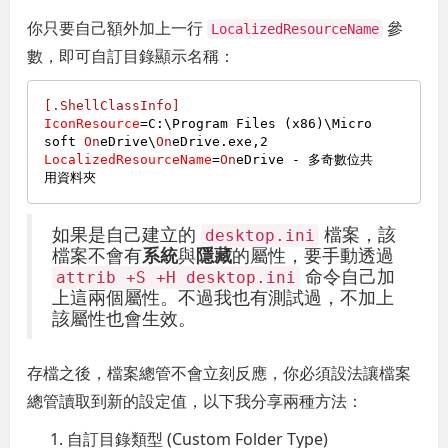
你只要自己額外加上一行
參
LocalizedResourceName
數，即可自訂目錄顯示名稱：
[.ShellClassInfo]
IconResource
=C:\Program Files (x86)\Micro
soft 
On
eDrive\
On
eDrive.exe,
2
LocalizedResourceName
=
On
eDrive - 多奇數位共
如果是自己建立的
檔案，該
desktop.ini
檔案不會有
系統
與
隱藏
的屬性，要手動透過
命令自己加
attrib +S +H desktop.ini
上這兩個屬性。不過我也有測試過，不加上
該屬性也會生效。
存檔之後，檔案總管不會立刻反應，你必須設法讓檔案
總管讀取到新的設定值，以下我分享兩種方法：
自訂目錄類型 (Custom Folder Type)