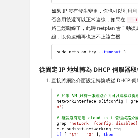
如果 IP 沒有發生變更，你也可以利用
否套用後還可以正常連線，如果在
--ti
路已經斷線了，此時 netplan 會
線，以免遠端再也連不上該主機。
sudo netplan try --
timeout
從固定 IP 地址轉為 DHCP 伺服器取
直接將網路介面設定轉換成從 DHCP 伺服
# 如果 VM 只有一張網路介面可以這樣取得網
NetworkInterface=$(ifconfig | gr
o'
)

# 確認沒有透過 cloud-init 管理網路介面(n
grep 
'network: {config: disabled
if
 [ 
"$?"
 = 
"0"
 ]; 
then