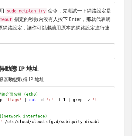
利用
命令，先測試一下網路設定是
sudo netplan try
指定的秒數內沒有人按下 Enter，那就代表網
meout
自動復原網路設定，讓你可以繼續用原本的網路設定進行連
得動態 IP 地址
器動態取得 IP 地址
路介面名稱 (eth0)
ep 
'flags'
 | 
cut
 -d 
':'
 -f 1 | grep -v 
'l
etwork interface)
}'
 /etc/cloud/cloud.cfg.d/subiquity-disabl