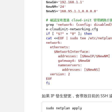
NewGW=
'192.168.1.1'
NewNM=
'24'
NewNS=
'168.95.1.1,8.8.8.8'
# 確認沒有透過 cloud-init 管理網路介面(n
grep 
'network: {config: disabled
if
 [ 
"$?"
 = 
"0"
 ]; 
then
cat
 <<
EOF | sudo tee /etc/netplan
network:

  ethernets:

    $NetworkInterface:

      addresses: [$NewIP/$NewNM]

      gateway4: $NewGW

      nameservers:

        addresses: [$NewNS]

  version: 2

EOF
fi
如果 IP 發生變更，會導致目前的 SSH