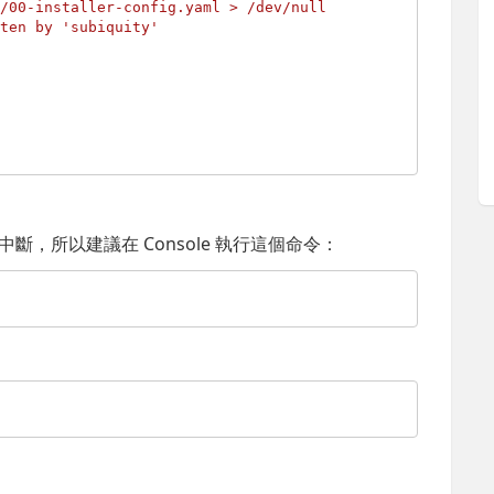
/00-installer-config.yaml > /dev/null

ten by 'subiquity'

中斷，所以建議在 Console 執行這個命令：