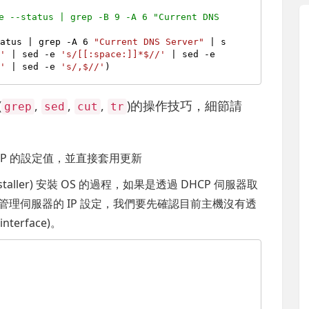
--status | grep -B 9 -A 6 "Current DNS 
tatus | grep -A 6 
"Current DNS Server"
 | s
/'
 | sed -e 
's/[[:space:]]*$//'
 | sed -e 
,'
 | sed -e 
's/,$//'
(
,
,
,
)的操作技巧，細節請
grep
sed
cut
tr
P 的設定值，並直接套用更新
 Installer) 安裝 OS 的過程，如果是透過 DHCP 伺服器取
管理伺服器的 IP 設定，我們要先確認目前主機沒有透
terface)。