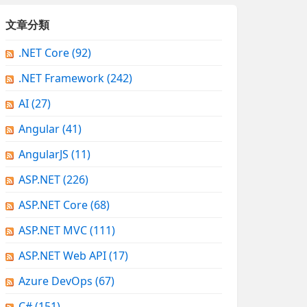
文章分類
.NET Core
(92)
.NET Framework
(242)
AI
(27)
Angular
(41)
AngularJS
(11)
ASP.NET
(226)
ASP.NET Core
(68)
ASP.NET MVC
(111)
ASP.NET Web API
(17)
Azure DevOps
(67)
C#
(151)