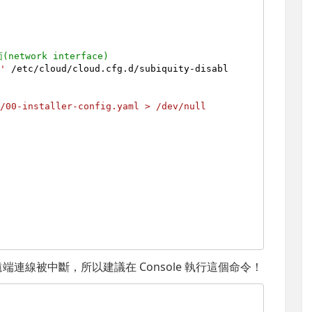
etwork interface)
}'
 /etc/cloud/cloud.cfg.d/subiquity-disabl
/00-installer-config.yaml > /dev/null

 遠端連線被中斷，所以建議在 Console 執行這個命令！