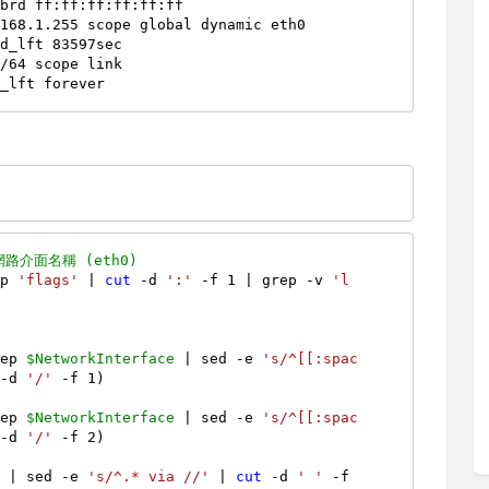
：
路介面名稱 (eth0)
ep 
'flags'
 | 
cut
 -d 
':'
 -f 1 | grep -v 
'l
rep 
$NetworkInterface
 | sed -e 
's/^[[:spac
 -d 
'/'
rep 
$NetworkInterface
 | sed -e 
's/^[[:spac
 -d 
'/'
'
 | sed -e 
's/^.* via //'
 | 
cut
 -d 
' '
 -f 