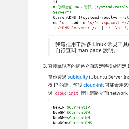
# 取得當前 DNS 資訊 (systemd-resolve 
Server")
CurrentDNS=$(systemd-resolve --s
ed 1d | sed -e 
's/^[[:space:]]*/
's/^DNS Servers: //'
 | 
tr
'\n'
'
我這裡用了許多 Linux 常見工具
自行查閱 man page 說明。
直接拿現有的網路介面設定轉換成固定 I
當你透過
subiquity
(Ubuntu Server
得 IP 的話，預設
cloud-init
可能會用來
過
管理網路介面(network in
cloud-init
NewIP=
$CurrentIP
NewGW=
$CurrentGW
NewNM=
$CurrentNM
NewNS=
$CurrentDNS