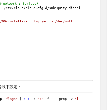
etwork interface)
}'
 /etc/cloud/cloud.cfg.d/subiquity-disabl
/00-installer-config.yaml > /dev/null

考以下設定：
ep 
'flags'
 | 
cut
 -d 
':'
 -f 1 | grep -v 
'l