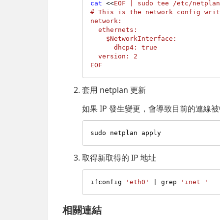
cat
 <<
EOF | sudo tee /etc/netplan
# This is the network config writ
network:

  ethernets:

    $NetworkInterface:

      dhcp4: true

  version: 2

EOF
套用 netplan 更新
如果 IP 發生變更，會導致目前的連線被
取得新取得的 IP 地址
ifconfig 
'eth0'
 | grep 
'inet '
相關連結