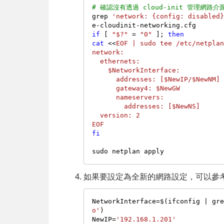
# 確認沒有透過 cloud-init 管理網路介面(n
grep 
'network: {config: disabled
if
 [ 
"$?"
 = 
"0"
 ]; 
then
cat
 <<
EOF | sudo tee /etc/netplan
network:

  ethernets:

    $NetworkInterface:

      addresses: [$NewIP/$NewNM]

      gateway4: $NewGW

      nameservers:

        addresses: [$NewNS]

  version: 2

EOF
fi
如果要設定為全新的網路設定，可以參
NetworkInterface=$(ifconfig | gr
o'
)

NewIP=
'192.168.1.201'