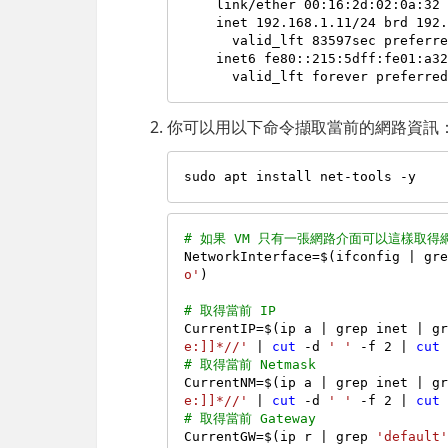
    link/ether 00:16:2d:02:0a:32 brd ff:ff:ff:ff:ff:ff

    inet 192.168.1.11/24 brd 192.168.1.255 scope global dynamic eth0

      valid_lft 83597sec preferred_lft 83597sec

    inet6 fe80::215:5dff:fe01:a32/64 scope link

你可以用以下命令擷取當前的網路資訊
# 如果 VM 只有一張網路介面可以這樣取得網
NetworkInterface=$(ifconfig | gr
o'
)

# 取得當前 IP
CurrentIP=$(ip a | grep inet | g
e:]]*//'
 | 
cut
 -d 
' '
 -f 2 | 
cut
# 取得當前 Netmask
CurrentNM=$(ip a | grep inet | g
e:]]*//'
 | 
cut
 -d 
' '
 -f 2 | 
cut
# 取得當前 Gateway
CurrentGW=$(ip r | grep 
'default