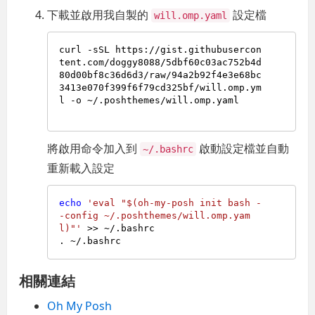
下載並啟用我自製的
設定檔
will.omp.yaml
curl -sSL https://gist.githubusercon
tent.com/doggy8088/5dbf60c03ac752b4d
80d00bf8c36d6d3/raw/94a2b92f4e3e68bc
3413e070f399f6f79cd325bf/will.omp.ym
l -o ~/.poshthemes/will.omp.yaml

將啟用命令加入到
啟動設定檔並自動
~/.bashrc
重新載入設定
echo
'eval "$(oh-my-posh init bash -
-config ~/.poshthemes/will.omp.yam
l)"'
 >> ~/.bashrc

相關連結
Oh My Posh