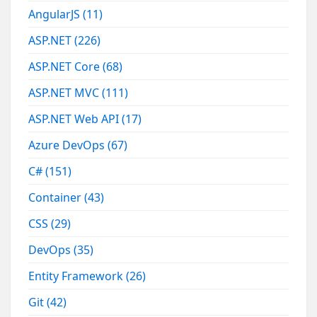
AngularJS
(11)
ASP.NET
(226)
ASP.NET Core
(68)
ASP.NET MVC
(111)
ASP.NET Web API
(17)
Azure DevOps
(67)
C#
(151)
Container
(43)
CSS
(29)
DevOps
(35)
Entity Framework
(26)
Git
(42)