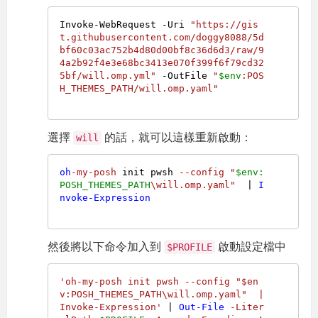
Invoke-WebRequest -Uri 
"https://gis
t.githubusercontent.com/doggy8088/5d
bf60c03ac752b4d80d00bf8c36d6d3/raw/9
4a2b92f4e3e68bc3413e070f399f6f79cd32
5bf/will.omp.yml"
 -OutFile 
"
$env
:POS
H_THEMES_PATH/will.omp.yaml"
選擇
的話，就可以這樣重新啟動：
will
oh
-my-posh
 init pwsh 
--config
"
$env:
POSH_THEMES_PATH
\will.omp.yaml"
  | 
I
nvoke-Expression
然後將以下命令加入到
啟動設定檔中
$PROFILE
'oh-my-posh init pwsh --config "$en
v:POSH_THEMES_PATH\will.omp.yaml"  | 
Invoke-Expression'
 | 
Out-File
-Liter