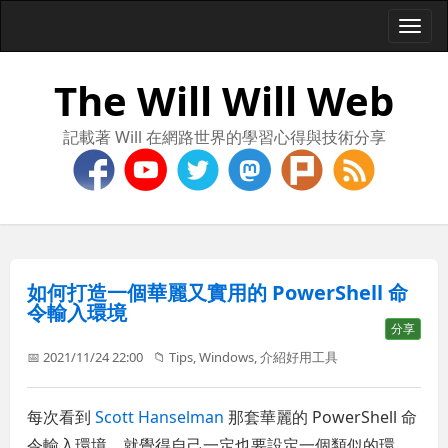
Togg
navi
The Will Will Web
記載著 Will 在網路世界的學習心得與技術分享
如何打造一個華麗又實用的 PowerShell 命
令輸入環境
分享
📅 2021/11/24 22:00
📁
Tips
,
Windows
,
介紹好用工具
每次看到
Scott Hanselman
那套華麗的 PowerShell 命
令輸入環境，就覺得自己一定也要設定一個類似的環