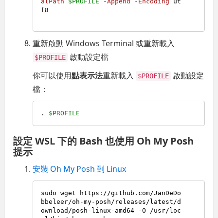
alPath
$PROFILE
-Append
-Encoding
 ut
f8

重新啟動 Windows Terminal 或重新載入
啟動設定檔
$PROFILE
你可以使用
點表示法
重新載入
啟動設定
$PROFILE
檔：
. 
$PROFILE
設定 WSL 下的 Bash 也使用 Oh My Posh
提示
安裝 Oh My Posh 到 Linux
sudo wget https://github.com/JanDeDo
bbeleer/oh-my-posh/releases/latest/d
ownload/posh-linux-amd64 -O /usr/loc