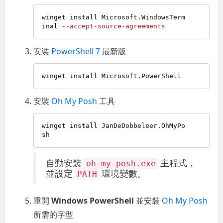
winget install Microsoft.WindowsTerm
inal 
--accept-source-agreements
安裝
PowerShell 7
最新版
安裝
Oh My Posh
工具
winget install JanDeDobbeleer.OhMyPo
自動安裝
主程式，
oh-my-posh.exe
並設定
環境變數。
PATH
重開
Windows PowerShell
並安裝
Oh My Posh
所需的字型