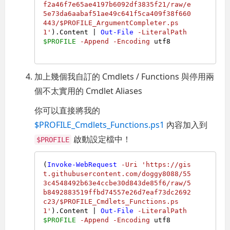
f2a46f7e65ae4197b6092df3835f21/raw/e
5e73da6aabaf51ae49c641f5ca409f38f660
443/$PROFILE_ArgumentCompleter.ps
1'
).Content | 
Out-File
-LiteralPath
$PROFILE
-Append
-Encoding
 utf8

加上幾個我自訂的 Cmdlets / Functions 與停用兩
個不太實用的 Cmdlet Aliases
你可以直接將我的
$PROFILE_Cmdlets_Functions.ps1
內容加入到
啟動設定檔中！
$PROFILE
(
Invoke-WebRequest
-Uri
'https://gis
t.githubusercontent.com/doggy8088/55
3c4548492b63e4ccbe30d843de85f6/raw/5
b8492883519ffbd74557e26d7eaf73dc2692
c23/$PROFILE_Cmdlets_Functions.ps
1'
).Content | 
Out-File
-LiteralPath
$PROFILE
-Append
-Encoding
 utf8
