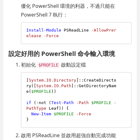
優化 PowerShell 環境的利器，不過只能在
PowerShell 7 執行：
Install-Module
 PSReadLine 
-AllowPrer
elease
-Force
設定好用的 PowerShell 命令輸入環境
初始化
啟動設定檔
$PROFILE
[
System.IO.Directory
]::CreateDirecto
ry([
System.IO.Path
]::GetDirectoryNam
e(
$PROFILE
))

if
 (
-not
 (
Test-Path
-Path
$PROFILE
-
PathType
 Leaf)) {

New-Item
$PROFILE
-Force
啟用 PSReadLine 並啟用超強自動完成功能