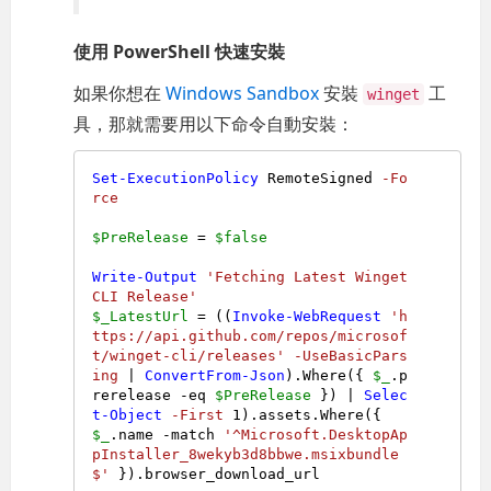
使用 PowerShell 快速安裝
如果你想在
Windows Sandbox
安裝
工
winget
具，那就需要用以下命令自動安裝：
Set-ExecutionPolicy
 RemoteSigned 
-Fo
rce
$PreRelease
 = 
$false
Write-Output
'Fetching Latest Winget 
CLI Release'
$_LatestUrl
 = ((
Invoke-WebRequest
'h
ttps://api.github.com/repos/microsof
t/winget-cli/releases'
-UseBasicPars
ing
 | 
ConvertFrom-Json
).Where({ 
$_
.p
rerelease 
-eq
$PreRelease
 }) | 
Selec
t-Object
-First
1
).assets.Where({ 
$_
.name 
-match
'^Microsoft.DesktopAp
pInstaller_8wekyb3d8bbwe.msixbundle
$'
 }).browser_download_url
