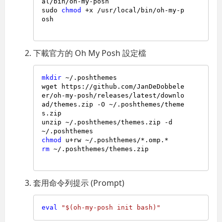
al/bin/oh-my-posh

sudo 
chmod
 +x /usr/local/bin/oh-my-p
osh

下載官方的 Oh My Posh 設定檔
mkdir
 ~/.poshthemes

wget https://github.com/JanDeDobbele
er/oh-my-posh/releases/latest/downlo
ad/themes.zip -O ~/.poshthemes/theme
s.zip

unzip ~/.poshthemes/themes.zip -d 
chmod
rm
 ~/.poshthemes/themes.zip

套用命令列提示 (Prompt)
eval
"
$(oh-my-posh init bash)
"