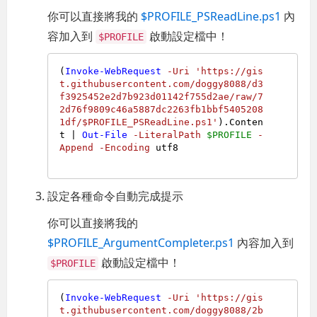
你可以直接將我的
$PROFILE_PSReadLine.ps1
內
容加入到
啟動設定檔中！
$PROFILE
(
Invoke-WebRequest
-Uri
'https://gis
t.githubusercontent.com/doggy8088/d3
f3925452e2d7b923d01142f755d2ae/raw/7
2d76f9809c46a5887dc2263fb1bbf5405208
1df/$PROFILE_PSReadLine.ps1'
).Conten
t | 
Out-File
-LiteralPath
$PROFILE
-
Append
-Encoding
 utf8

設定各種命令自動完成提示
你可以直接將我的
$PROFILE_ArgumentCompleter.ps1
內容加入到
啟動設定檔中！
$PROFILE
(
Invoke-WebRequest
-Uri
'https://gis
t.githubusercontent.com/doggy8088/2b