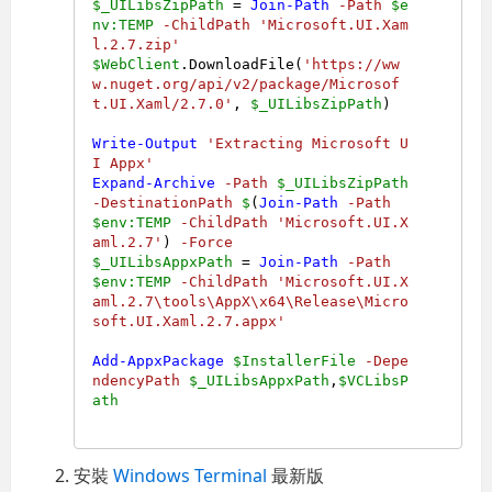
$_UILibsZipPath
 = 
Join-Path
-Path
$e
nv:TEMP
-ChildPath
'Microsoft.UI.Xam
l.2.7.zip'
$WebClient
.DownloadFile(
'https://ww
w.nuget.org/api/v2/package/Microsof
t.UI.Xaml/2.7.0'
, 
$_UILibsZipPath
)

Write-Output
'Extracting Microsoft U
I Appx'
Expand-Archive
-Path
$_UILibsZipPath
-DestinationPath
$
(
Join-Path
-Path
$env:TEMP
-ChildPath
'Microsoft.UI.X
aml.2.7'
) 
-Force
$_UILibsAppxPath
 = 
Join-Path
-Path
$env:TEMP
-ChildPath
'Microsoft.UI.X
aml.2.7\tools\AppX\x64\Release\Micro
soft.UI.Xaml.2.7.appx'
Add-AppxPackage
$InstallerFile
-Depe
ndencyPath
$_UILibsAppxPath
,
$VCLibsP
ath
安裝
Windows Terminal
最新版