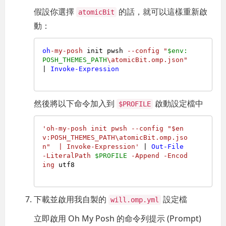
假設你選擇
的話，就可以這樣重新啟
atomicBit
動：
oh
-my-posh
 init pwsh 
--config
"
$env:
POSH_THEMES_PATH
\atomicBit.omp.json"
| 
Invoke-Expression
然後將以下命令加入到
啟動設定檔中
$PROFILE
'oh-my-posh init pwsh --config "$en
v:POSH_THEMES_PATH\atomicBit.omp.jso
n"  | Invoke-Expression'
 | 
Out-File
-LiteralPath
$PROFILE
-Append
-Encod
ing
 utf8

下載並啟用我自製的
設定檔
will.omp.yml
立即啟用 Oh My Posh 的命令列提示 (Prompt)