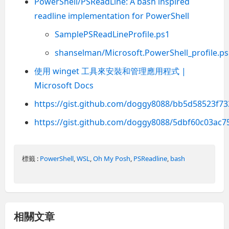
PowerShell/PSReadLine: A bash inspired
readline implementation for PowerShell
SamplePSReadLineProfile.ps1
shanselman/Microsoft.PowerShell_profile.ps
使用 winget 工具來安裝和管理應用程式 |
Microsoft Docs
https://gist.github.com/doggy8088/bb5d58523f7
https://gist.github.com/doggy8088/5dbf60c03ac
標籤 :
PowerShell
,
WSL
,
Oh My Posh
,
PSReadline
,
bash
相關文章