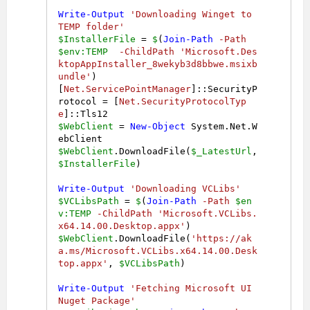
Write-Output
'Downloading Winget to 
TEMP folder'
$InstallerFile
 = 
$
(
Join-Path
-Path
$env:TEMP
-ChildPath
'Microsoft.Des
ktopAppInstaller_8wekyb3d8bbwe.msixb
undle'
)

[
Net.ServicePointManager
]::SecurityP
rotocol = [
Net.SecurityProtocolTyp
e
$WebClient
 = 
New-Object
 System.Net.W
$WebClient
.DownloadFile(
$_LatestUrl
, 
$InstallerFile
)

Write-Output
'Downloading VCLibs'
$VCLibsPath
 = 
$
(
Join-Path
-Path
$en
v:TEMP
-ChildPath
'Microsoft.VCLibs.
x64.14.00.Desktop.appx'
$WebClient
.DownloadFile(
'https://ak
a.ms/Microsoft.VCLibs.x64.14.00.Desk
top.appx'
, 
$VCLibsPath
)

Write-Output
'Fetching Microsoft UI 
Nuget Package'