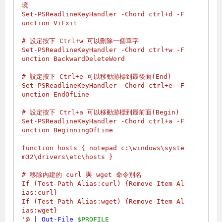
境

Set-PSReadlineKeyHandler -Chord ctrl+d -F
unction ViExit

# 設定按下 Ctrl+w 可以刪除一個單字

Set-PSReadlineKeyHandler -Chord ctrl+w -F
unction BackwardDeleteWord

# 設定按下 Ctrl+e 可以移動游標到最後面(End)

Set-PSReadlineKeyHandler -Chord ctrl+e -F
unction EndOfLine

# 設定按下 Ctrl+a 可以移動游標到最前面(Begin)

Set-PSReadlineKeyHandler -Chord ctrl+a -F
unction BeginningOfLine

function hosts { notepad c:\windows\syste
m32\drivers\etc\hosts }

# 移除內建的 curl 與 wget 命令別名

If (Test-Path Alias:curl) {Remove-Item Al
ias:curl}

If (Test-Path Alias:wget) {Remove-Item Al
ias:wget}

'@
 | 
Out-File
$PROFILE