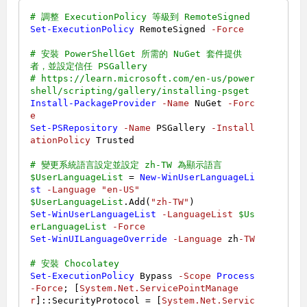
# 調整 ExecutionPolicy 等級到 RemoteSigned
Set-ExecutionPolicy
 RemoteSigned 
-Force
# 安裝 PowerShellGet 所需的 NuGet 套件提供
者，並設定信任 PSGallery
# https://learn.microsoft.com/en-us/power
shell/scripting/gallery/installing-psget
Install-PackageProvider
-Name
 NuGet 
-Forc
e
Set-PSRepository
-Name
 PSGallery 
-Install
ationPolicy
 Trusted

# 變更系統語言設定並設定 zh-TW 為顯示語言
$UserLanguageList
 = 
New-WinUserLanguageLi
st
-Language
"en-US"
$UserLanguageList
.Add(
"zh-TW"
Set-WinUserLanguageList
-LanguageList
$Us
erLanguageList
-Force
Set-WinUILanguageOverride
-Language
 zh
-TW
# 安裝 Chocolatey
Set-ExecutionPolicy
 Bypass 
-Scope
Process
-Force
; [
System.Net.ServicePointManage
r
]::SecurityProtocol = [
System.Net.Servic