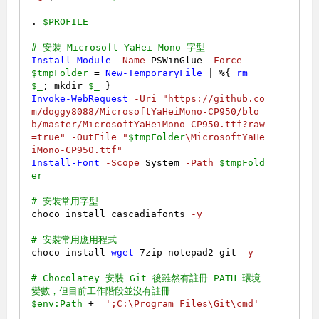
. 
$PROFILE
# 安裝 Microsoft YaHei Mono 字型
Install-Module
-Name
 PSWinGlue 
-Force
$tmpFolder
 = 
New-TemporaryFile
 | %{ 
rm
$_
; mkdir 
$_
Invoke-WebRequest
-Uri
"https://github.co
m/doggy8088/MicrosoftYaHeiMono-CP950/blo
b/master/MicrosoftYaHeiMono-CP950.ttf?raw
=true"
-OutFile
"
$tmpFolder
\MicrosoftYaHe
iMono-CP950.ttf"
Install-Font
-Scope
 System 
-Path
$tmpFold
er
# 安装常用字型
choco install cascadiafonts 
-y
# 安裝常用應用程式
choco install 
wget
7
zip notepad2 git 
-y
# Chocolatey 安裝 Git 後雖然有註冊 PATH 環境
變數，但目前工作階段並沒有註冊
$env:Path
 += 
';C:\Program Files\Git\cmd'