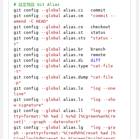
# 設定預設 Git Alias
git config 
--global
 alias.ci   commit

git config 
--global
 alias.cm   
"commit --
amend -C HEAD"
git config 
--global
 alias.co   checkout

git config 
--global
 alias.st   status

git config 
--global
 alias.sts  
"status -
s"
git config 
--global
 alias.br   branch

git config 
--global
 alias.re   remote

git config 
--global
 alias.di   
diff
git config 
--global
 alias.type 
"cat-file 
-t"
git config 
--global
 alias.dump 
"cat-file 
-p"
git config 
--global
 alias.lo   
"log --one
line"
git config 
--global
 alias.ls   
"log --sho
w-signature"
git config 
--global
 alias.ll   
"log --pre
tty=format:'%h %ad | %s%d [%Cgreen%an%Cre
set]' --graph --date=short"
git config 
--global
 alias.lg   
"log --gra
ph --pretty=format:'%Cred%h%Creset %ad |%
C(yellow)%d%Creset %s %Cgreen(%cr)%Creset 