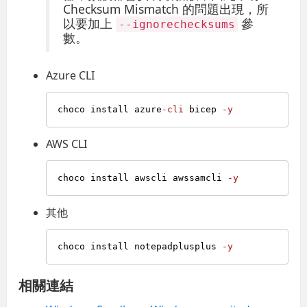
Checksum Mismatch 的問題出現，所
以要加上
參
--ignorechecksums
數。
Azure CLI
choco install azure
-cli
 bicep 
-y
AWS CLI
choco install awscli awssamcli 
-y
其他
choco install notepadplusplus 
-y
相關連結