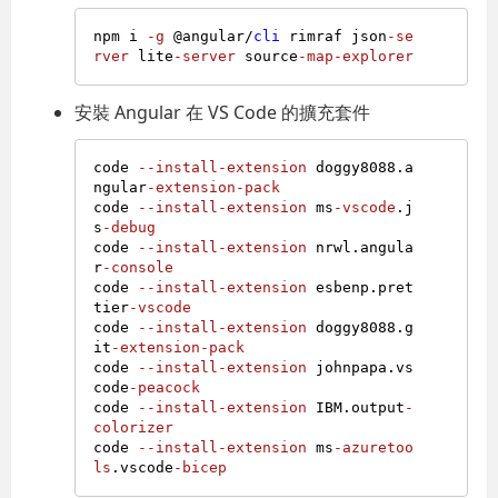
npm i 
-g
 @angular/
cli
 rimraf json
-se
rver
 lite
-server
 source
-map-explorer
安裝 Angular 在 VS Code 的擴充套件
code 
--install-extension
 doggy8088.a
ngular
-extension-pack
code 
--install-extension
 ms
-vscode
.j
s
-debug
code 
--install-extension
 nrwl.angula
r
-console
code 
--install-extension
 esbenp.pret
tier
-vscode
code 
--install-extension
 doggy8088.g
it
-extension-pack
code 
--install-extension
 johnpapa.vs
code
-peacock
code 
--install-extension
 IBM.output
-
colorizer
code 
--install-extension
 ms
-azuretoo
ls
.vscode
-bicep