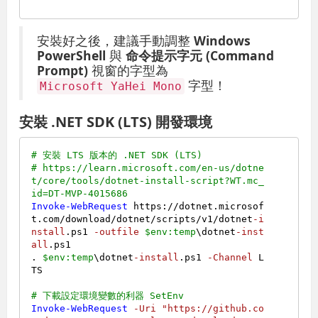
安裝好之後，建議手動調整
Windows
PowerShell
與
命令提示字元 (Command
Prompt)
視窗的字型為
字型！
Microsoft YaHei Mono
安裝 .NET SDK (LTS) 開發環境
# 安裝 LTS 版本的 .NET SDK (LTS)
# https://learn.microsoft.com/en-us/dotne
t/core/tools/dotnet-install-script?WT.mc_
id=DT-MVP-4015686
Invoke-WebRequest
 https://dotnet.microsof
t.com/download/dotnet/scripts/v1/dotnet
-i
nstall
.ps1 
-outfile
$env:temp
\dotnet
-inst
all
.ps1

. 
$env:temp
\dotnet
-install
.ps1 
-Channel
 L
TS

# 下載設定環境變數的利器 SetEnv
Invoke-WebRequest
-Uri
"https://github.co