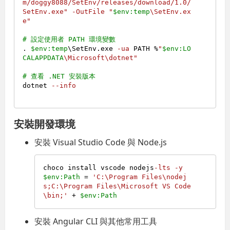
m/doggy8088/SetEnv/releases/download/1.0/
SetEnv.exe"
-OutFile
"
$env:temp
\SetEnv.ex
e"
# 設定使用者 PATH 環境變數
. 
$env:temp
\SetEnv.exe 
-ua
 PATH %
"
$env:LO
CALAPPDATA
\Microsoft\dotnet"
# 查看 .NET 安裝版本
dotnet 
--info
安裝開發環境
安裝 Visual Studio Code 與 Node.js
choco install vscode nodejs
-lts
-y
$env:Path
 = 
'C:\Program Files\nodej
s;C:\Program Files\Microsoft VS Code
\bin;'
 + 
$env:Path
安裝 Angular CLI 與其他常用工具