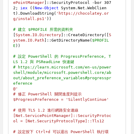
ePointManager
]::SecurityProtocol 
-bor
307
2
; 
iex
 ((
New-Object
 System.Net.WebClien
t).DownloadString(
'https://chocolatey.or
g/install.ps1'
))

# 建立 $PROFILE 所需的資料夾
[
System.IO.Directory
]::CreateDirectory([
S
ystem.IO.Path
]::GetDirectoryName(
$PROFIL
E
))

# 設定 PowerShell 的 ProgressPreference, T
LS 1.2 與 PSReadLine 快速鍵
# https://learn.microsoft.com/en-us/power
shell/module/microsoft.powershell.core/ab
out/about_preference_variables#progresspr
eference
@'

# 修正 PowerShell 關閉進度列提示

$ProgressPreference = 'SilentlyContinue'

# 使用 TLS 1.2 進行網路安全連線

[Net.ServicePointManager]::SecurityProtoc
ol = [Net.SecurityProtocolType]::Tls12

# 設定按下 Ctrl+d 可以退出 PowerShell 執行環