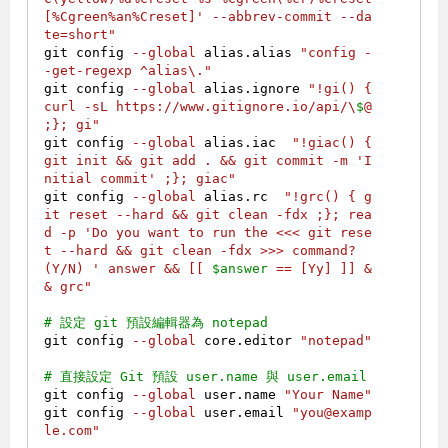
[%Cgreen%an%Creset]' --abbrev-commit --da
te=short"
git config 
--global
 alias.alias 
"config -
-get-regexp ^alias\."
git config 
--global
 alias.ignore 
"!gi() { 
curl -sL https://www.gitignore.io/api/\
$
@ 
;}; gi"
git config 
--global
 alias.iac  
"!giac() { 
git init && git add . && git commit -m 'I
nitial commit' ;}; giac"
git config 
--global
 alias.rc  
"!grc() { g
it reset --hard && git clean -fdx ;}; rea
d -p 'Do you want to run the <<< git rese
t --hard && git clean -fdx >>> command? 
(Y/N) ' answer && [[ 
$answer
 == [Yy] ]] &
& grc"
# 設定 git 預設編輯器為 notepad
git config 
--global
 core.editor 
"notepad"
# 直接設定 Git 預設 user.name 與 user.email
git config 
--global
 user.name 
"Your Name"
git config 
--global
 user.email 
"you@examp
le.com"