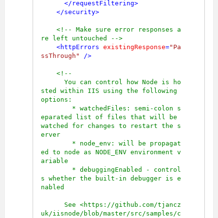
</
requestFiltering
>
</
security
>
<!-- Make sure error responses a
re left untouched -->
<
httpErrors
existingResponse
=
"Pa
ssThrough"
 />
<!--

      You can control how Node is ho
sted within IIS using the following 
options:

        * watchedFiles: semi-colon s
eparated list of files that will be 
watched for changes to restart the s
erver

        * node_env: will be propagat
ed to node as NODE_ENV environment v
ariable

        * debuggingEnabled - control
s whether the built-in debugger is e
nabled

      See <https://github.com/tjancz
uk/iisnode/blob/master/src/samples/c