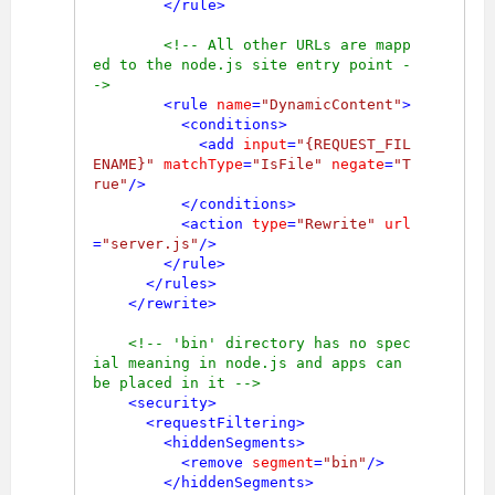
</
rule
>
<!-- All other URLs are mapp
ed to the node.js site entry point -
->
<
rule
name
=
"DynamicContent"
>
<
conditions
>
<
add
input
=
"{REQUEST_FIL
ENAME}"
matchType
=
"IsFile"
negate
=
"T
rue"
/>
</
conditions
>
<
action
type
=
"Rewrite"
url
=
"server.js"
/>
</
rule
>
</
rules
>
</
rewrite
>
<!-- 'bin' directory has no spec
ial meaning in node.js and apps can 
be placed in it -->
<
security
>
<
requestFiltering
>
<
hiddenSegments
>
<
remove
segment
=
"bin"
/>
</
hiddenSegments
>