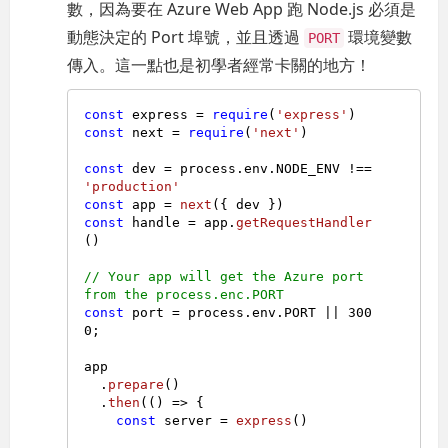
數，因為要在 Azure Web App 跑 Node.js 必須是
動態決定的 Port 埠號，並且透過
環境變數
PORT
傳入。這一點也是初學者經常卡關的地方！
const
 express = 
require
(
'express'
const
 next = 
require
(
'next'
)

const
 dev = process.
env
.
NODE_ENV
 !== 
'production'
const
 app = 
next
const
 handle = app.
getRequestHandler
()

// Your app will get the Azure port 
from the process.enc.PORT
const
 port = process.
env
.
PORT
 || 
300
0
;

app

  .
prepare
()

  .
then
(
() =>
 {

const
 server = 
express
()
