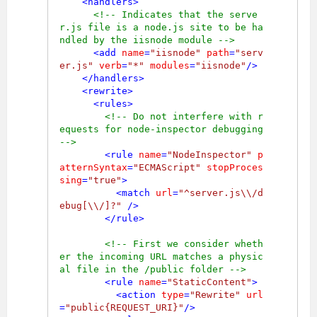
<
handlers
>
<!-- Indicates that the serve
r.js file is a node.js site to be ha
ndled by the iisnode module -->
<
add
name
=
"iisnode"
path
=
"serv
er.js"
verb
=
"*"
modules
=
"iisnode"
/>
</
handlers
>
<
rewrite
>
<
rules
>
<!-- Do not interfere with r
equests for node-inspector debugging 
-->
<
rule
name
=
"NodeInspector"
p
atternSyntax
=
"ECMAScript"
stopProces
sing
=
"true"
>
<
match
url
=
"^server.js\\/d
ebug[\\/]?"
 />
</
rule
>
<!-- First we consider wheth
er the incoming URL matches a physic
al file in the /public folder -->
<
rule
name
=
"StaticContent"
>
<
action
type
=
"Rewrite"
url
=
"public{REQUEST_URI}"
/>