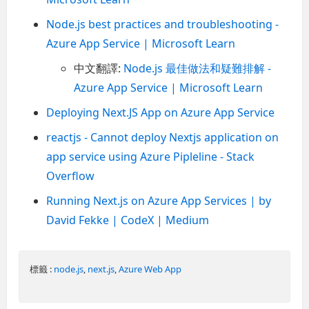
Node.js best practices and troubleshooting -
Azure App Service | Microsoft Learn
中文翻譯:
Node.js 最佳做法和疑難排解 -
Azure App Service | Microsoft Learn
Deploying Next.JS App on Azure App Service
reactjs - Cannot deploy Nextjs application on
app service using Azure Pipleline - Stack
Overflow
Running Next.js on Azure App Services | by
David Fekke | CodeX | Medium
標籤 :
node.js
,
next.js
,
Azure Web App