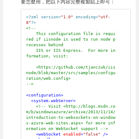
要怎麼用，把以下內容完整複製貼上即可：
<?xml version=
"1.0"
 encoding=
"utf-
8"
?>
<!--

    This configuration file is requi
red if iisnode is used to run node p
rocesses behind

    IIS or IIS Express.  For more in
formation, visit:

    <https://github.com/tjanczuk/iis
node/blob/master/src/samples/configu
ration/web.config>

-->
<
configuration
>
<
system.webServer
>
<!-- Visit <http://blogs.msdn.co
m/b/windowsazure/archive/2013/11/14/
introduction-to-websockets-on-window
s-azure-web-sites.aspx> for more inf
ormation on WebSocket support -->
<
webSocket
enabled
=
"false"
 />