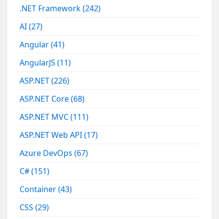
.NET Framework
(242)
AI
(27)
Angular
(41)
AngularJS
(11)
ASP.NET
(226)
ASP.NET Core
(68)
ASP.NET MVC
(111)
ASP.NET Web API
(17)
Azure DevOps
(67)
C#
(151)
Container
(43)
CSS
(29)