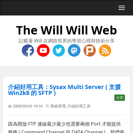
Togg
navi
The Will Will Web
記載著 Will 在網路世界的學習心得與技術分享
介紹好用工具：Sysax Multi Server ( 支援
Win2k8 的 SFTP )
分享
📅 2009/05/05 19:16
📁
系統管理
,
介紹好用工具
因為開放 FTP 連線最少最少也需要兩個 Port 才能提供
服務 ( Command Channel 與 DATA Channel )，我們最