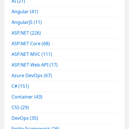
AI
(27)
Angular
(41)
AngularJS
(11)
ASP.NET
(226)
ASP.NET Core
(68)
ASP.NET MVC
(111)
ASP.NET Web API
(17)
Azure DevOps
(67)
C#
(151)
Container
(43)
CSS
(29)
DevOps
(35)
Entity Framework
(26)