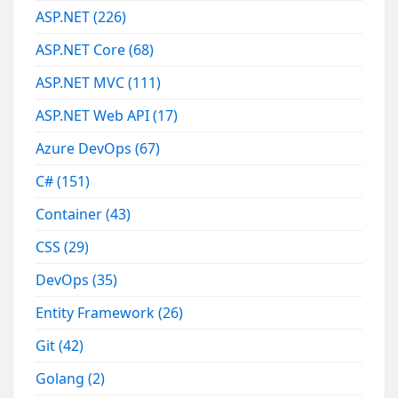
ASP.NET
(226)
ASP.NET Core
(68)
ASP.NET MVC
(111)
ASP.NET Web API
(17)
Azure DevOps
(67)
C#
(151)
Container
(43)
CSS
(29)
DevOps
(35)
Entity Framework
(26)
Git
(42)
Golang
(2)