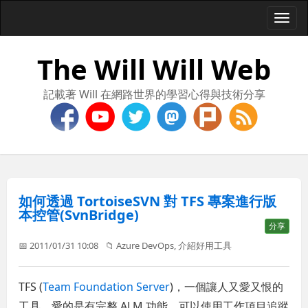
Togg
navi
The Will Will Web
記載著 Will 在網路世界的學習心得與技術分享
如何透過 TortoiseSVN 對 TFS 專案進行版
本控管(SvnBridge)
分享
📅 2011/01/31 10:08
📁
Azure DevOps
,
介紹好用工具
TFS (
Team Foundation Server
)，一個讓人又愛又恨的
工具，愛的是有完整 ALM 功能，可以使用工作項目追蹤