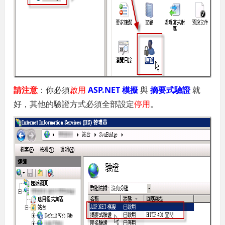
請注意
：你必須
啟用
ASP.NET 模擬
與
摘要式驗證
就
好，其他的驗證方式必須全部設定
停用
。