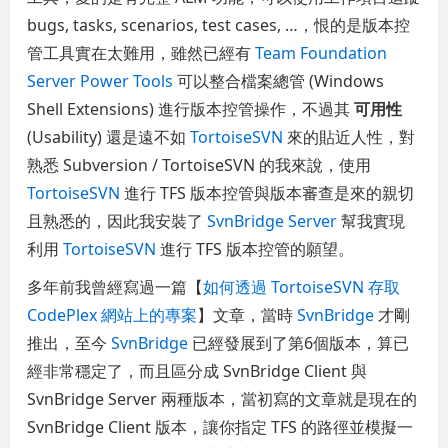
bugs, tasks, scenarios, test cases, …，恨的是版本控
管工具實在太難用，雖然已經有
Team Foundation
Server Power Tools
可以整合檔案總管 (Windows
Shell Extensions) 進行版本控管操作，不過其
可用性
(Usability) 還是遠不如
TortoiseSVN
來的貼近人性，對
熟悉 Subversion / TortoiseSVN 的我來說，使用
TortoiseSVN
進行 TFS 版本控管與版本審查是來的親切
且熟悉的，因此我安裝了
SvnBridge Server
幫我實現
利用
TortoiseSVN
進行 TFS 版本控管的願望。
多年前我曾經寫過一篇【
如何透過 TortoiseSVN 存取
CodePlex 網站上的專案
】文章，當時
SvnBridge
才剛
推出，至今
SvnBridge
已經發展到了第6個版本，算已
經非常穩定了，而且區分成 SvnBridge Client 與
SvnBridge Server 兩種版本，當初寫的文章就是現在的
SvnBridge Client 版本，讓你指定 TFS 的路徑並模擬一