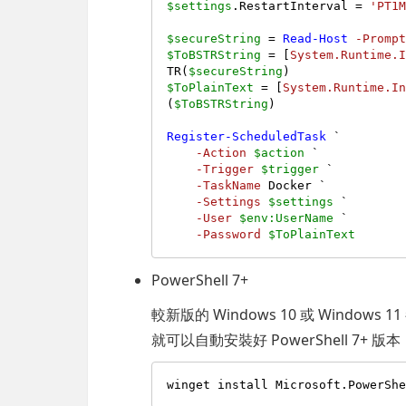
$settings
.RestartInterval = 
'PT1
$secureString
 = 
Read-Host
-Promp
$ToBSTRString
 = [
System.Runtime.
TR(
$secureString
$ToPlainText
 = [
System.Runtime.I
(
$ToBSTRString
)

Register-ScheduledTask
 `

-Action
$action
 `

-Trigger
$trigger
 `

-TaskName
 Docker `

-Settings
$settings
 `

-User
$env:UserName
 `

-Password
$ToPlainText
PowerShell 7+
較新版的 Windows 10 或 Windows 
就可以自動安裝好 PowerShell 7+ 版本