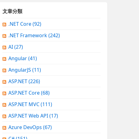
文章分類
.NET Core
(92)
.NET Framework
(242)
AI
(27)
Angular
(41)
AngularJS
(11)
ASP.NET
(226)
ASP.NET Core
(68)
ASP.NET MVC
(111)
ASP.NET Web API
(17)
Azure DevOps
(67)
C#
(151)