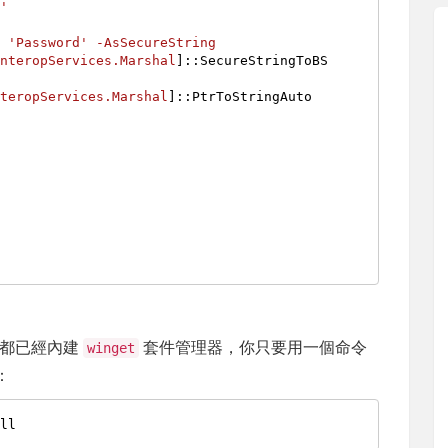
M'
t
'Password'
-AsSecureString
InteropServices.Marshal
]::SecureStringToBS
nteropServices.Marshal
]::PtrToStringAuto
11 都已經內建
套件管理器，你只要用一個命令
winget
：