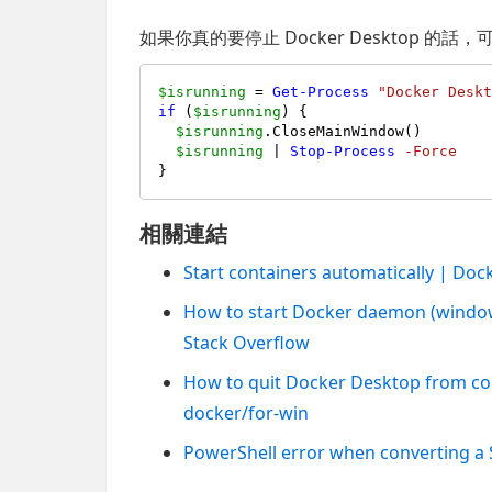
如果你真的要停止 Docker Desktop 
$isrunning
 = 
Get-Process
"Docker Desk
if
 (
$isrunning
) {

$isrunning
.CloseMainWindow()

$isrunning
 | 
Stop-Process
-Force
相關連結
Start containers automatically | Do
How to start Docker daemon (windows 
Stack Overflow
How to quit Docker Desktop from com
docker/for-win
PowerShell error when converting a S