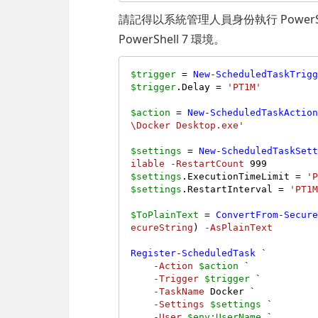
請記得以系統管理人員身份執行 PowerS
PowerShell 7 環境。
$trigger
 = 
New-ScheduledTaskTrig
$trigger
.Delay = 
'PT1M'
$action
 = 
New-ScheduledTaskActio
\Docker Desktop.exe'
$settings
 = 
New-ScheduledTaskSet
ilable
-RestartCount
999
$settings
.ExecutionTimeLimit = 
'
$settings
.RestartInterval = 
'PT1
$ToPlainText
 = 
ConvertFrom-Secur
ecureString
) 
-AsPlainText
Register-ScheduledTask
 `

-Action
$action
 `

-Trigger
$trigger
 `

-TaskName
 Docker `

-Settings
$settings
 `

-User
$env:UserName
 `
