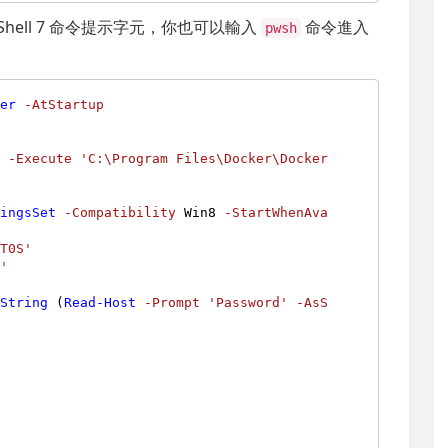
hell 7 命令提示字元，你也可以輸入
命令進入
pwsh
ger
-AtStartup
n
-Execute
'C:\Program Files\Docker\Docker
tingsSet
-Compatibility
 Win8 
-StartWhenAva
PT0S'
M'
eString
 (
Read-Host
-Prompt
'Password'
-AsS