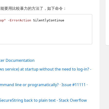
的話，可能要用比較暴力的方法了，如下命令：
top"
-ErrorAction
cker Documentation
service) at startup without the need to log-in? -
mand line or programatically? · Issue #11111 ·
ecureString back to plain text - Stack Overflow