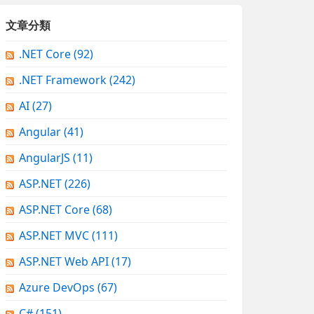
文章分類
.NET Core
(92)
.NET Framework
(242)
AI
(27)
Angular
(41)
AngularJS
(11)
ASP.NET
(226)
ASP.NET Core
(68)
ASP.NET MVC
(111)
ASP.NET Web API
(17)
Azure DevOps
(67)
C#
(151)