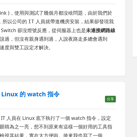
D-Link )，使用與測試了幾個月都沒啥問題，由於我們於
支援，所以公司的
人員就帶進機房安裝，結果卻發現我
IT
witch 卻沒燈號反應，從伺服器上也是
未連接網路線
說過，但沒有親身遇到過，人說夜路走多總會遇到
速度與雙工設定才解決。
inux 的 watch 指令
分享
人員在 Linux 底下執行了一個 watch 指令，設定
眼睛為之一亮，想不到原來有這樣一個好用的工具指
檢視其結果，實在太方便啦。後來我也寫了一個