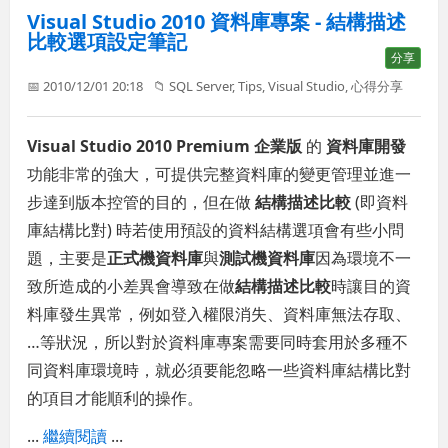
Visual Studio 2010 資料庫專案 - 結構描述
比較選項設定筆記
分享
📅 2010/12/01 20:18
📁
SQL Server
,
Tips
,
Visual Studio
,
心得分享
Visual Studio 2010 Premium 企業版
的
資料庫開發
功能非常的強大，可提供完整資料庫的變更管理並進一
步達到版本控管的目的，但在做
結構描述比較
(即資料
庫結構比對) 時若使用預設的資料結構選項會有些小問
題，主要是
正式機資料庫
與
測試機資料庫
因為環境不一
致所造成的小差異會導致在做
結構描述比較
時讓目的資
料庫發生異常，例如登入權限消失、資料庫無法存取、
…等狀況，所以對於資料庫專案需要同時套用於多種不
同資料庫環境時，就必須要能忽略一些資料庫結構比對
的項目才能順利的操作。
...
繼續閱讀
...