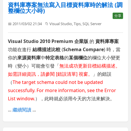
資料庫專案無法寫入目標資料庫時的解法 (調
整欄位大小時)
分享
📅 2011/03/02 21:34
📁
Visual Studio
,
Tips
,
SQL Server
Visual Studio 2010 Premium 企業版
的
資料庫專案
功能在進行
結構描述比較
(
Schema Compare
) 時，當
你的
來源資料庫
中
特定表格
的
某個欄位
的欄位大小變更
時（變小）可能會引發「
無法成功更新目標結構描述。
如需詳細資訊，請參閱 [錯誤清單] 視窗。
」的錯誤
（
The target schema could not be updated
successfully. For more information, see the Error
List window.
），此時就必須用今天的方法來解決。
...
繼續閱讀
...