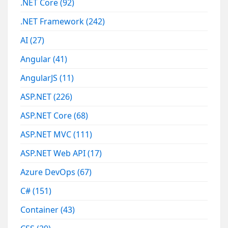
.NET Core
(92)
.NET Framework
(242)
AI
(27)
Angular
(41)
AngularJS
(11)
ASP.NET
(226)
ASP.NET Core
(68)
ASP.NET MVC
(111)
ASP.NET Web API
(17)
Azure DevOps
(67)
C#
(151)
Container
(43)