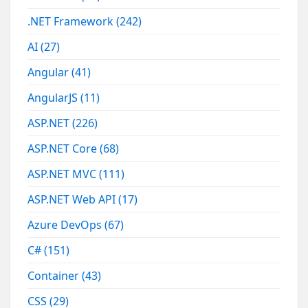
.NET Framework
(242)
AI
(27)
Angular
(41)
AngularJS
(11)
ASP.NET
(226)
ASP.NET Core
(68)
ASP.NET MVC
(111)
ASP.NET Web API
(17)
Azure DevOps
(67)
C#
(151)
Container
(43)
CSS
(29)