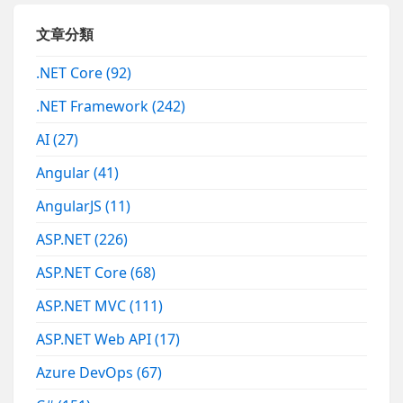
文章分類
.NET Core
(92)
.NET Framework
(242)
AI
(27)
Angular
(41)
AngularJS
(11)
ASP.NET
(226)
ASP.NET Core
(68)
ASP.NET MVC
(111)
ASP.NET Web API
(17)
Azure DevOps
(67)