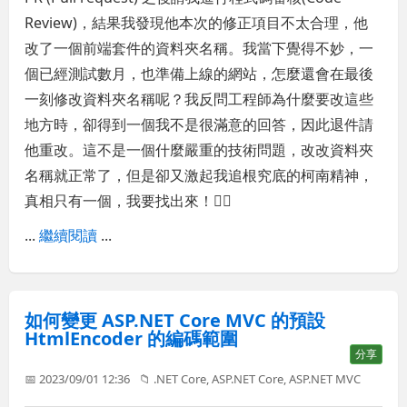
Review)，結果我發現他本次的修正項目不太合理，他
改了一個前端套件的資料夾名稱。我當下覺得不妙，一
個已經測試數月，也準備上線的網站，怎麼還會在最後
一刻修改資料夾名稱呢？我反問工程師為什麼要改這些
地方時，卻得到一個我不是很滿意的回答，因此退件請
他重改。這不是一個什麼嚴重的技術問題，改改資料夾
名稱就正常了，但是卻又激起我追根究底的柯南精神，
真相只有一個，我要找出來！🕵️‍♂️
...
繼續閱讀
...
如何變更 ASP.NET Core MVC 的預設
HtmlEncoder 的編碼範圍
分享
📅 2023/09/01 12:36
📁
.NET Core
,
ASP.NET Core
,
ASP.NET MVC