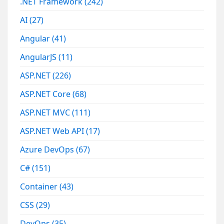
.NET Framework
(242)
AI
(27)
Angular
(41)
AngularJS
(11)
ASP.NET
(226)
ASP.NET Core
(68)
ASP.NET MVC
(111)
ASP.NET Web API
(17)
Azure DevOps
(67)
C#
(151)
Container
(43)
CSS
(29)
DevOps
(35)