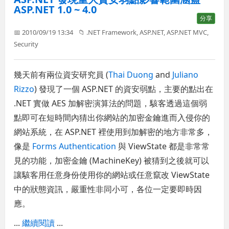
ASP.NET 1.0 ~ 4.0
分享
📅 2010/09/19 13:34
📁
.NET Framework
,
ASP.NET
,
ASP.NET MVC
,
Security
幾天前有兩位資安研究員 (
Thai Duong
and
Juliano
Rizzo
) 發現了一個 ASP.NET 的資安弱點，主要的點出在
.NET 實做 AES 加解密演算法的問題，駭客透過這個弱
點即可在短時間內猜出你網站的加密金鑰進而入侵你的
網站系統，在 ASP.NET 裡使用到加解密的地方非常多，
像是
Forms Authentication
與 ViewState 都是非常常
見的功能，加密金鑰 (MachineKey) 被猜到之後就可以
讓駭客用任意身份使用你的網站或任意竄改 ViewState
中的狀態資訊，嚴重性非同小可，各位一定要即時因
應。
...
繼續閱讀
...