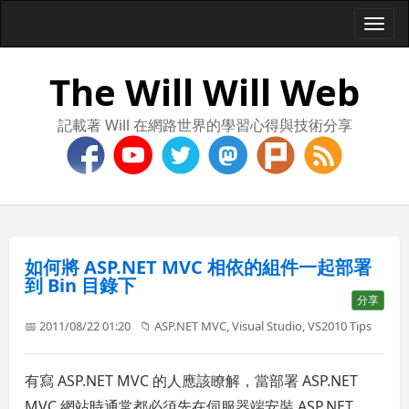
Togg
navi
The Will Will Web
記載著 Will 在網路世界的學習心得與技術分享
如何將 ASP.NET MVC 相依的組件一起部署
到 Bin 目錄下
分享
📅 2011/08/22 01:20
📁
ASP.NET MVC
,
Visual Studio
,
VS2010 Tips
有寫 ASP.NET MVC 的人應該瞭解，當部署 ASP.NET
MVC 網站時通常都必須先在伺服器端安裝 ASP.NET