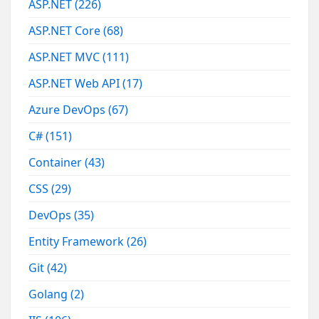
ASP.NET
(226)
ASP.NET Core
(68)
ASP.NET MVC
(111)
ASP.NET Web API
(17)
Azure DevOps
(67)
C#
(151)
Container
(43)
CSS
(29)
DevOps
(35)
Entity Framework
(26)
Git
(42)
Golang
(2)