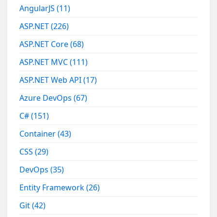
AngularJS
(11)
ASP.NET
(226)
ASP.NET Core
(68)
ASP.NET MVC
(111)
ASP.NET Web API
(17)
Azure DevOps
(67)
C#
(151)
Container
(43)
CSS
(29)
DevOps
(35)
Entity Framework
(26)
Git
(42)