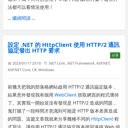
法都可以看情況使用！
...
繼續閱讀
...
設定 .NET 的 HttpClient 使用 HTTP/2 通訊
協定發出 HTTP 要求
分享
📅 2023/01/17 23:10
📁
.NET Core
,
.NET Framework
,
ASP.NET
,
ASP.NET Core
,
C#
,
Windows
前幾天把我的部落格網站啟用 HTTP/2 通訊協定版本，
結果意外發現我有個用
WebClient
抓取網頁的程式壞掉
了。其實我一開始並沒有發現是 HTTP/2 造成的問題，
鬼打牆了一段時間才意識到可能是 HTTP 版本差異造成
的問題。這篇文章我就來分享幾種不同的
HttpClient
程
式寫法，讓你用 HTTP/2 通訊協定版本抓回遠端 Web 伺