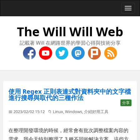
Togg
navi
The Will Will Web
記載著 Will 在網路世界的學習心得與技術分享
使用 Regex 正則表達式對資料夾中的文字檔
進行搜尋與取代的三種作法
分享
📅 2023/02/02 15:12
📁
Linux
,
Windows
,
介紹好用工具
在整理開發環境的時候，經常會有批次調整檔案內容的
需求，我今天特別整理了 3 種不同的解決方案，這些方