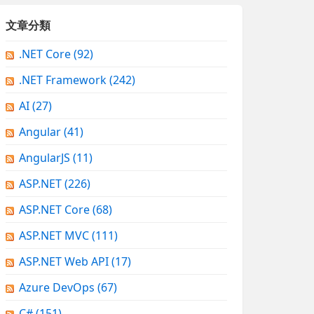
文章分類
.NET Core
(92)
.NET Framework
(242)
AI
(27)
Angular
(41)
AngularJS
(11)
ASP.NET
(226)
ASP.NET Core
(68)
ASP.NET MVC
(111)
ASP.NET Web API
(17)
Azure DevOps
(67)
C#
(151)