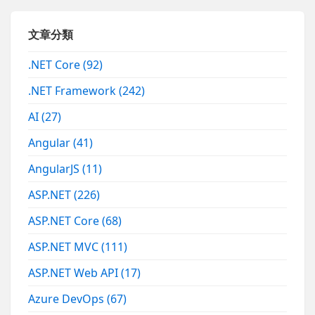
文章分類
.NET Core
(92)
.NET Framework
(242)
AI
(27)
Angular
(41)
AngularJS
(11)
ASP.NET
(226)
ASP.NET Core
(68)
ASP.NET MVC
(111)
ASP.NET Web API
(17)
Azure DevOps
(67)