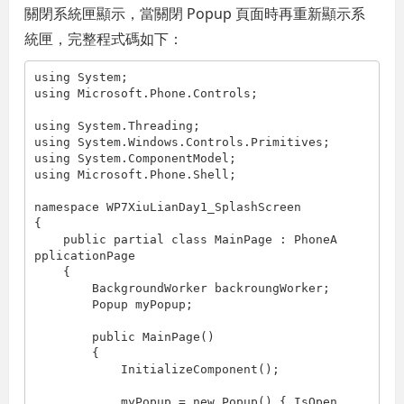
關閉系統匣顯示，當關閉 Popup 頁面時再重新顯示系
統匣，完整程式碼如下：
using System;

using Microsoft.Phone.Controls;

using System.Threading;

using System.Windows.Controls.Primitives;

using System.ComponentModel;

using Microsoft.Phone.Shell;

namespace WP7XiuLianDay1_SplashScreen

{

    public partial class MainPage : PhoneA
pplicationPage

    {

        BackgroundWorker backroungWorker;

        Popup myPopup;

        public MainPage()

        {

            InitializeComponent();

            myPopup = new Popup() { IsOpen 