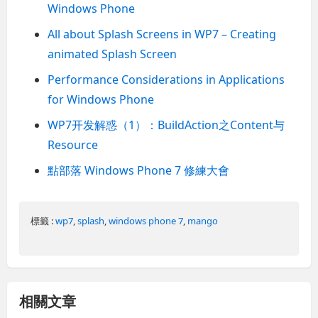
Windows Phone
All about Splash Screens in WP7 – Creating
animated Splash Screen
Performance Considerations in Applications
for Windows Phone
WP7开发解惑（1）：BuildAction之Content与
Resource
點部落 Windows Phone 7 修練大會
標籤 :
wp7
,
splash
,
windows phone 7
,
mango
相關文章