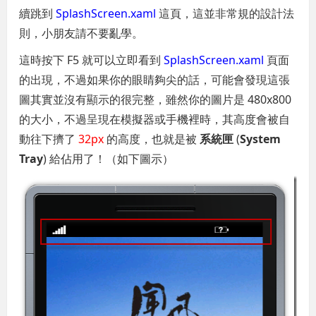
續跳到
SplashScreen.xaml
這頁，這並非常規的設計法
則，小朋友請不要亂學。
這時按下 F5 就可以立即看到
SplashScreen.xaml
頁面
的出現，不過如果你的眼睛夠尖的話，可能會發現這張
圖其實並沒有顯示的很完整，雖然你的圖片是 480x800
的大小，不過呈現在模擬器或手機裡時，其高度會被自
動往下擠了
32px
的高度，也就是被
系統匣
(
System
Tray
) 給佔用了！（如下圖示）