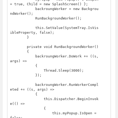
= true, Child = new SplashScreen() };

            backroungWorker = new Backgrou
ndWorker();

            RunBackgroundWorker();

            this.SetValue(SystemTray.IsVis
ibleProperty, false);

        }

        private void RunBackgroundWorker()

        {

            backroungWorker.DoWork += ((s, 
args) =>

            {

                Thread.Sleep(3000);

            });

            backroungWorker.RunWorkerCompl
eted += ((s, args) =>

            {

                this.Dispatcher.BeginInvok
e(() =>

                {

                    this.myPopup.IsOpen = 
false;
