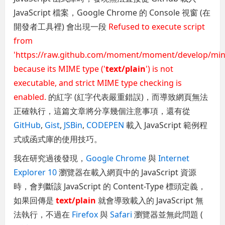
JavaScript 檔案，Google Chrome 的 Console 視窗 (在
開發者工具裡) 會出現一段
Refused to execute script
from
'https://raw.github.com/moment/moment/develop/min
because its MIME type ('
text/plain
') is not
executable, and strict MIME type checking is
enabled.
的紅字 (紅字代表嚴重錯誤)，而導致網頁無法
正確執行，這篇文章將分享幾個注意事項，還有從
GitHub
,
Gist
,
JSBin
,
CODEPEN
載入 JavaScript 範例程
式或函式庫的使用技巧。
我在研究過後發現，
Google Chrome
與
Internet
Explorer 10
瀏覽器在載入網頁中的 JavaScript 資源
時，會判斷該 JavaScript 的 Content-Type 標頭定義，
如果回傳是
text/plain
就會導致載入的 JavaScript 無
法執行，不過在
Firefox
與
Safari
瀏覽器並無此問題 (