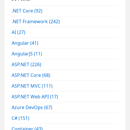
.NET Core
(92)
.NET Framework
(242)
AI
(27)
Angular
(41)
AngularJS
(11)
ASP.NET
(226)
ASP.NET Core
(68)
ASP.NET MVC
(111)
ASP.NET Web API
(17)
Azure DevOps
(67)
C#
(151)
Container
(43)