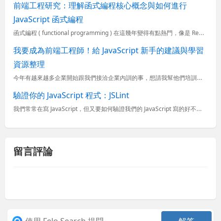
前端工程研究：理解函式編程核心概念與如何進行
JavaScript 函式編程
函式編程 ( functional programming ) 在這幾年變得有點熱門，像是 React 這套 JavaScript 框架，如果想學好他，通常也都必須要先熟悉函式編程的開發方法才行。畢竟
我要成為前端工程師！給 JavaScript 新手的建議與學習
資源整理
今年有越來越多企業開始跟我們接洽企業內訓的事，想請我幫他們培訓前端工程師，但你知道一個好的前端工程師絕對不是兩三個月可以養成的，需要多年的努力與磨練才會有點成績。而這幾年可謂前端正夯，有為數不少的人開
驗證你的 JavaScript 程式：JSLint
我們常常在寫 JavaScript，但又要如何驗證我們的 JavaScript 寫的好不好呢？有個 JSLint 網站就幫我們做這件事。之前我也是認為在寫 JavaScript 的時候都覺得只要跑起來...
留言評論