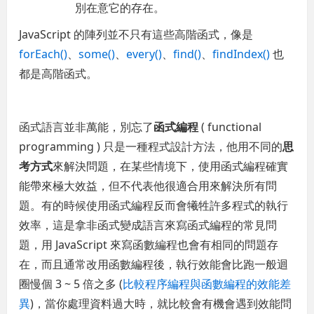
別在意它的存在。
JavaScript 的陣列並不只有這些高階函式，像是
forEach()
、
some()
、
every()
、
find()
、
findIndex()
也
都是高階函式。
函式語言並非萬能，別忘了
函式編程
( functional
programming ) 只是一種程式設計方法，他用不同的
思
考方式
來解決問題，在某些情境下，使用函式編程確實
能帶來極大效益，但不代表他很適合用來解決所有問
題。有的時候使用函式編程反而會犧牲許多程式的執行
效率，這是拿非函式變成語言來寫函式編程的常見問
題，用 JavaScript 來寫函數編程也會有相同的問題存
在，而且通常改用函數編程後，執行效能會比跑一般迴
圈慢個 3 ~ 5 倍之多 (
比較程序編程與函數編程的效能差
異
)，當你處理資料過大時，就比較會有機會遇到效能問