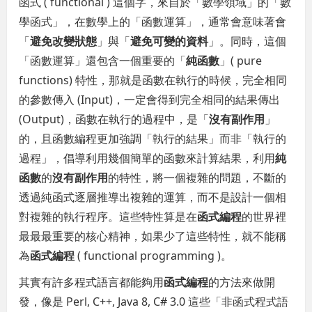
函式 ( functional ) 這個字，來自於「數學領域」的「數
學函式」，在數學上的「函數運算」，通常會意味著會
「
避免改變狀態
」與「
避免可變的資料
」。同時，這個
「函數運算」還包含一個重要的「
純函數
」( pure
functions) 特性，那就是函數在執行的時候，完全相同
的參數傳入 (Input)，一定會得到完全相同的結果傳出
(Output)，函數在執行的過程中，是「
沒有副作用
」
的，且函數編程更加強調「執行的結果」而非「執行的
過程」，倡導利用幾個簡單的函數來計算結果，利用
純
函數
的
沒有副作用
的特性，將一個複雜的問題，不斷的
透過純函式逐層推導出複雜的運算，而不是設計一個相
對複雜的執行程序。這些特性算是在
函式編程
的世界裡
最最最重要的核心精神，如果少了這些特性，就不能稱
為
函式編程
( functional programming )。
其實有許多程式語言都能夠用
函式編程
的方法來做開
發，像是 Perl, C++, Java 8, C# 3.0 這些「非函式程式語