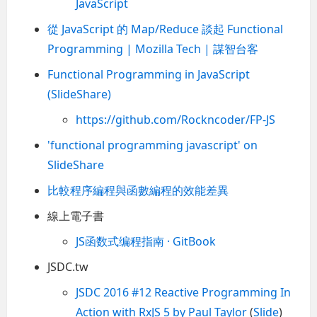
JavaScript
從 JavaScript 的 Map/Reduce 談起 Functional
Programming | Mozilla Tech | 謀智台客
Functional Programming in JavaScript
(SlideShare)
https://github.com/Rockncoder/FP-JS
'functional programming javascript' on
SlideShare
比較程序編程與函數編程的效能差異
線上電子書
JS函数式编程指南 · GitBook
JSDC.tw
JSDC 2016 #12 Reactive Programming In
Action with RxJS 5 by Paul Taylor
(
Slide
)