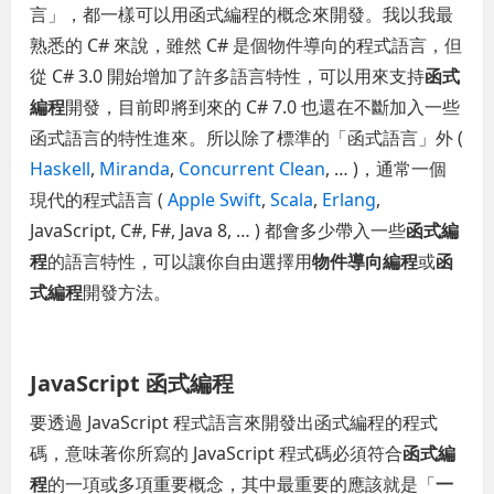
言」，都一樣可以用函式編程的概念來開發。我以我最
熟悉的 C# 來說，雖然 C# 是個物件導向的程式語言，但
從 C# 3.0 開始增加了許多語言特性，可以用來支持
函式
編程
開發，目前即將到來的 C# 7.0 也還在不斷加入一些
函式語言的特性進來。所以除了標準的「函式語言」外 (
Haskell
,
Miranda
,
Concurrent Clean
, … )，通常一個
現代的程式語言 (
Apple Swift
,
Scala
,
Erlang
,
JavaScript, C#, F#, Java 8, … ) 都會多少帶入一些
函式編
程
的語言特性，可以讓你自由選擇用
物件導向編程
或
函
式編程
開發方法。
JavaScript 函式編程
要透過 JavaScript 程式語言來開發出函式編程的程式
碼，意味著你所寫的 JavaScript 程式碼必須符合
函式編
程
的一項或多項重要概念，其中最重要的應該就是「
一