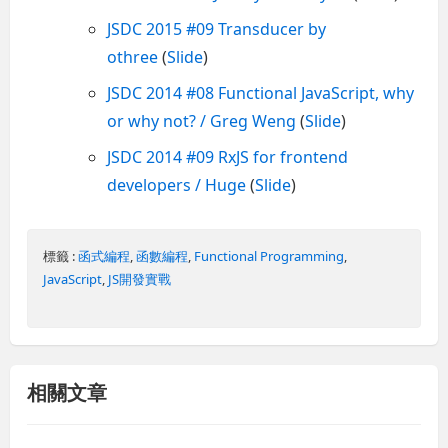
JSDC 2015 #09 Transducer by
othree
(
Slide
)
JSDC 2014 #08 Functional JavaScript, why
or why not? / Greg Weng
(
Slide
)
JSDC 2014 #09 RxJS for frontend
developers / Huge
(
Slide
)
標籤 :
函式編程
,
函數編程
,
Functional Programming
,
JavaScript
,
JS開發實戰
相關文章