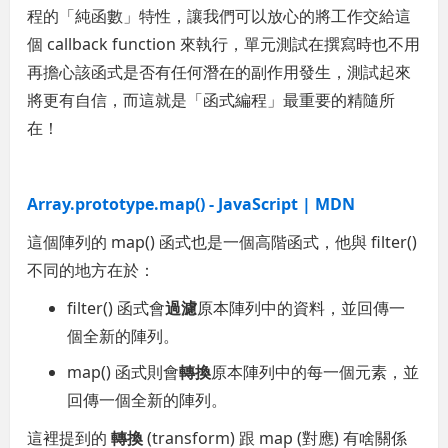
程的「純函數」特性，讓我們可以放心的將工作交給這
個 callback function 來執行，單元測試在撰寫時也不用
再擔心該函式是否有任何潛在的副作用發生，測試起來
將更有自信，而這就是「函式編程」最重要的精隨所
在！
Array.prototype.map() - JavaScript | MDN
這個陣列的 map() 函式也是一個高階函式，他與 filter()
不同的地方在於：
filter() 函式會
過濾
原本陣列中的資料，並回傳一
個全新的陣列。
map() 函式則會
轉換
原本陣列中的每一個元素，並
回傳一個全新的陣列。
這裡提到的
轉換
(transform) 跟 map (對應) 有啥關係