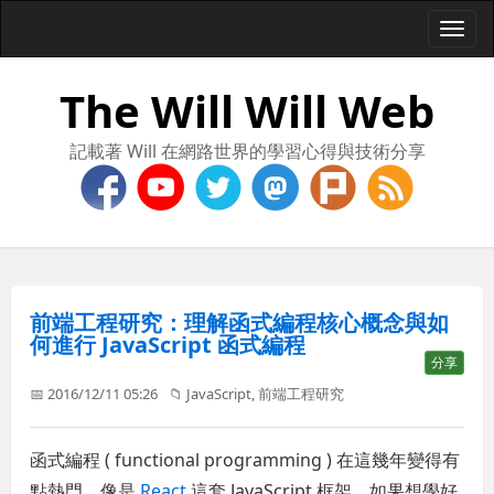
Togg
navi
The Will Will Web
記載著 Will 在網路世界的學習心得與技術分享
前端工程研究：理解函式編程核心概念與如
何進行 JavaScript 函式編程
分享
📅 2016/12/11 05:26
📁
JavaScript
,
前端工程研究
函式編程 ( functional programming ) 在這幾年變得有
點熱門，像是
React
這套 JavaScript 框架，如果想學好