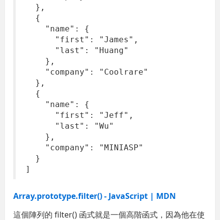
},
{
"name": {
"first": "James",
"last": "Huang"
},
"company": "Coolrare"
},
{
"name": {
"first": "Jeff",
"last": "Wu"
},
"company": "MINIASP"
}
]
Array.prototype.filter() - JavaScript | MDN
這個陣列的 filter() 函式就是一個高階函式，因為他在使